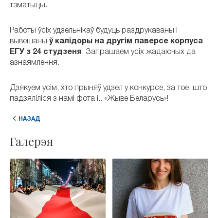
тэматыцы.
Работы ўсіх удзельнікаў будуць раздрукаваны і
вывешаны
ў калідоры на другім паверсе корпуса
ЕГУ з 24 студзеня
. Запрашаем усіх жадаючых да
азнаямлення.
Дзякуем усім, хто прыняў удзел у конкурсе, за тое, што
падзяліліся з намі фота і.. «Жыве Беларусь»!
НАЗАД
Галерэя