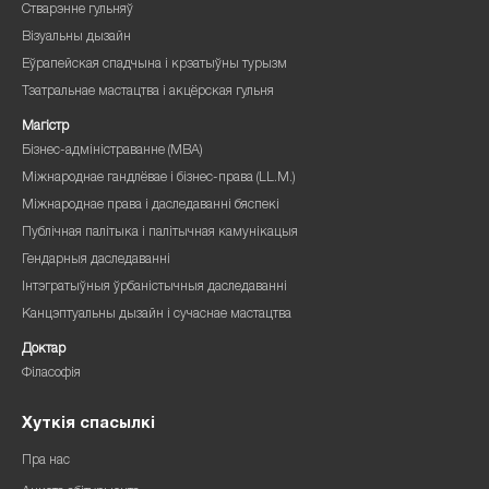
Стварэнне гульняў
Візуальны дызайн
Еўрапейская спадчына і крэатыўны турызм
Тэатральнае мастацтва і акцёрская гульня
Магістр
Бізнес-адміністраванне (MBA)
Міжнароднае гандлёвае і бізнес-права (LL.M.)
Міжнароднае права і даследаванні бяспекі
Публічная палітыка і палітычная камунікацыя
Гендарныя даследаванні
Інтэгратыўныя ўрбаністычныя даследаванні
Канцэптуальны дызайн і сучаснае мастацтва
Доктар
Філасофія
Хуткія спасылкі
Пра нас