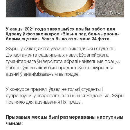
Фота: Аляксандра Вілюха
У канцы 2021 года завяршыўся прыём работ для
ўдзелу ў фотаконкурсе «Вільня пад бел-чырвона-
белым сцягам». Усяго было атрымана 34 фота.
Журы, у склад якога ўвайшлі выкладчыкі і студэнты
Дэпартамента сацыяльных навук Еўрапейскага
гуманітарнага ўніверсітэта абралі найлепшыя працы.
Работы ўдзельнікаў былі прадастаўлены журы для
ацэнкі ў ананімізаваным выглядзе.
У конкурсе прынялі ўдзел не толькі студэнты і
супрацоўнікі ўніверсітэта, але і іншыя жадаючыя. Журы
прыняло для ацэньвання і іх працы.
Прызавыя месцы былі размеркаваны наступным
чынам: