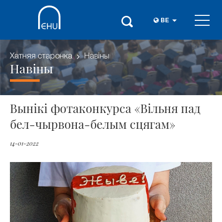
BE
Хатняя старонка
Навіны
Навіны
Вынікі фотаконкурса «Вільня пад
бел-чырвона-белым сцягам»
14-01-2022