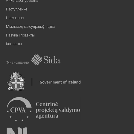
Анкета абітурыента
Паступленне
Навучанне
Міжнароднае супрацоўніцтва
Навука і праекты
Кантакты
Фінансаванне