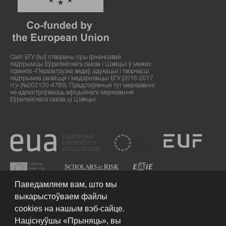
Сайт ЕГУ быў створаны пры фінансавай
падтрымцы Еўрапейскага саюза і Швецыі ў межах
праекта «Перазагрузка ведаў, адукацыі і творчасці:
падтрымка развіцця і мадэрнізацыі ЕГУ (2016-2017
гг.)» (№202100-4789). Прадстаўленыя тут меркаванні
не адлюстроўваюць афіцыйнага меркавання
Еўрапейскага саюза ці Швецыі.
Паведамляем вам, што мы
выкарыстоўваем файлы
cookies на нашым вэб-сайце.
Націснуўшы «Прыняць», вы