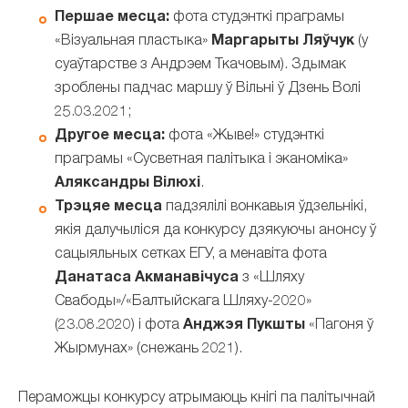
Першае месца:
фота студэнткі праграмы
«Візуальная пластыка»
Маргарыты Ляўчук
(у
суаўтарстве з Андрэем Ткачовым). Здымак
зроблены падчас маршу ў Вільні ў Дзень Волі
25.03.2021;
Другое месца:
фота «Жыве!» студэнткі
праграмы «Сусветная палітыка і эканоміка»
Аляксандры Вілюхі
.
Трэцяе месца
падзялілі вонкавыя ўдзельнікі,
якія далучыліся да конкурсу дзякуючы анонсу ў
сацыяльных сетках EГУ, а менавіта фота
Данатаса Акманавічуса
з «Шляху
Свабоды»/«Балтыйскага Шляху-2020»
(23.08.2020) і фота
Анджэя Пукшты
«Пагоня ў
Жырмунах» (снежань 2021).
Пераможцы конкурсу атрымаюць кнігі па палітычнай