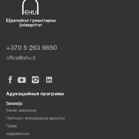
+370 5 263 9650
office@ehu.lt
Адукацыйныя праграмы
Бакалаўр
Бізнес-эканоміка
Палітыка і міжнародныя адносіны
Права
Інфарматыка