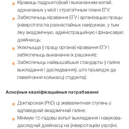
Кіраваць падрыхтоўкай і выкананнем мэтай,
адзначаных у місіі і стратэгічным плане ЕГУ;
Забяспечыць кіраванне ЕГУ і арганізацыю працы
ўніверсітэта па разнастайных накірунках, у тым
ліку акадэмічную, адміністрацыйную і фінансавую
дзейнасць;
Уключыцца ў працу органаў кіравання ЕГУ і
забяспечыць выкананне іх рашэнняў;
Забяспечыць найвышэйшыя стандарты ў галіне
выкладання і даследванняў, што прывядзе да
павелічэння колькасці студэнтаў.
Асноўныя кваліфікацыйныя патрабаванні
Доктарская (PhD) ці эквівалентная ступень у
адпаведнай акадэмічнай галіне;
Мінімум 15-гадовы вопыт выкладання і навукова-
даследчай дзейнасці на ўніверсітэцкім узроўні,