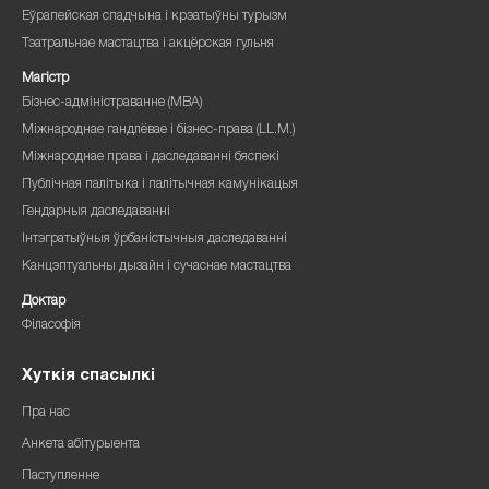
Еўрапейская спадчына і крэатыўны турызм
Тэатральнае мастацтва і акцёрская гульня
Магістр
Бізнес-адміністраванне (MBA)
Міжнароднае гандлёвае і бізнес-права (LL.M.)
Міжнароднае права і даследаванні бяспекі
Публічная палітыка і палітычная камунікацыя
Гендарныя даследаванні
Інтэгратыўныя ўрбаністычныя даследаванні
Канцэптуальны дызайн і сучаснае мастацтва
Доктар
Філасофія
Хуткія спасылкі
Пра нас
Анкета абітурыента
Паступленне