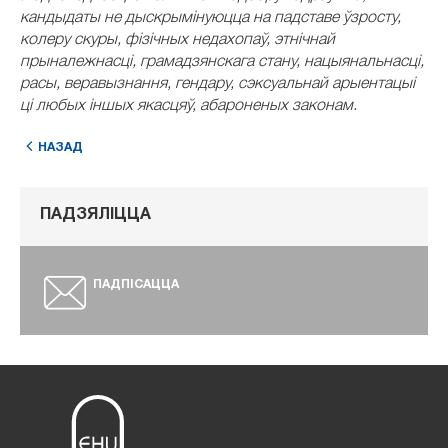
кандыдаты не дыскрымінуюцца на падставе ўзросту,
колеру скуры, фізічных недахопаў, этнічнай
прыналежнасці, грамадзянскага стану, нацыянальнасці,
расы, веравызнання, гендару, сэксуальнай арыентацыі
ці любых іншых якасцяў, абароненых законам.
НАЗАД
ПАДЗЯЛІЦЦА
ПАДПІСАЦЦА