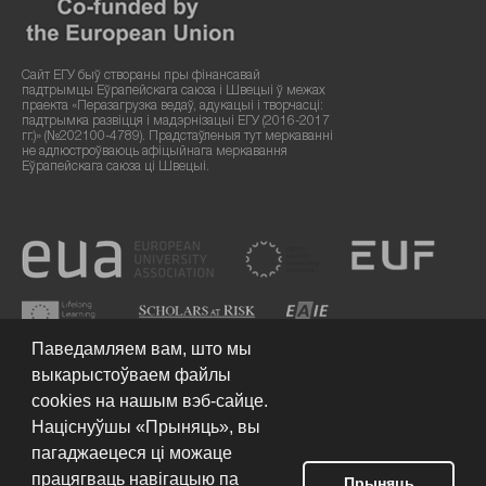
Сайт ЕГУ быў створаны пры фінансавай
падтрымцы Еўрапейскага саюза і Швецыі ў межах
праекта «Перазагрузка ведаў, адукацыі і творчасці:
падтрымка развіцця і мадэрнізацыі ЕГУ (2016-2017
гг.)» (№202100-4789). Прадстаўленыя тут меркаванні
не адлюстроўваюць афіцыйнага меркавання
Еўрапейскага саюза ці Швецыі.
Паведамляем вам, што мы
выкарыстоўваем файлы
cookies на нашым вэб-сайце.
Націснуўшы «Прыняць», вы
пагаджаецеся ці можаце
працягваць навігацыю па
Умовы выкарыстання сайта
© 2026 Еўрапейскі гуманітарны
Прыняць