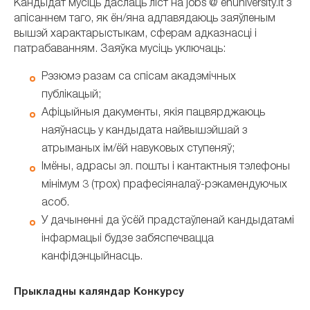
Кандыдат мусіць даслаць ліст на jobs @ ehuniversity.lt з
апісаннем таго, як ён/яна адпавядаюць заяўленым
вышэй характарыстыкам, сферам адказнасці і
патрабаванням. Заяўка мусіць уключаць:
Рэзюмэ разам са спісам акадэмічных
публікацый;
Афіцыйныя дакументы, якія пацвярджаюць
наяўнасць у кандыдата найвышэйшай з
атрыманых ім/ёй навуковых ступеняў;
Імёны, адрасы эл. пошты і кантактныя тэлефоны
мінімум 3 (трох) прафесіяналаў-рэкамендуючых
асоб.
У дачыненні да ўсёй прадстаўленай кандыдатамі
інфармацыі будзе забяспечвацца
канфідэнцыйнасць.
Прыкладны каляндар Конкурсу