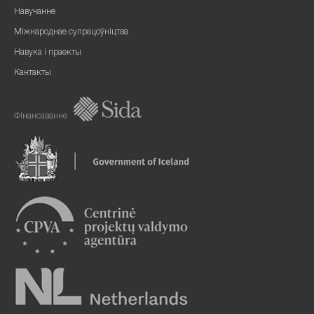
Навучанне
Міжнароднае супрацоўніцтва
Навука і праекты
Кантакты
Фінансаванне