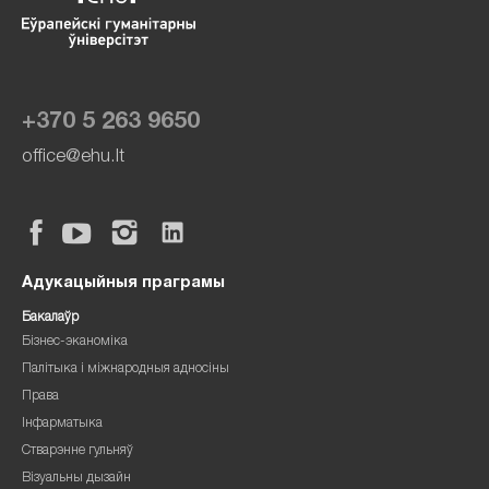
+370 5 263 9650
office@ehu.lt
Адукацыйныя праграмы
Бакалаўр
Бізнес-эканоміка
Палітыка і міжнародныя адносіны
Права
Інфарматыка
Стварэнне гульняў
Візуальны дызайн