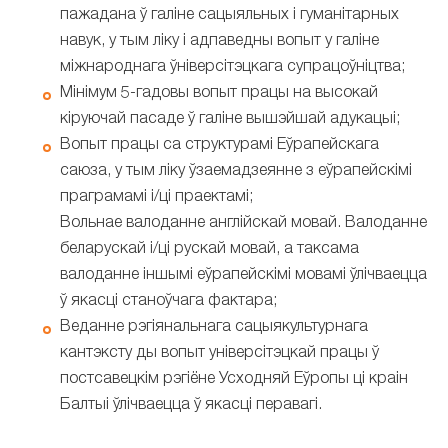
пажадана ў галіне сацыяльных і гуманітарных
навук, у тым ліку і адпаведны вопыт у галіне
міжнароднага ўніверсітэцкага супрацоўніцтва;
Мінімум 5-гадовы вопыт працы на высокай
кіруючай пасаде ў галіне вышэйшай адукацыі;
Вопыт працы са структурамі Еўрапейскага
саюза, у тым ліку ўзаемадзеянне з еўрапейскімі
праграмамі і/ці праектамі;
Вольнае валоданне англійскай мовай. Валоданне
беларускай і/ці рускай мовай, а таксама
валоданне іншымі еўрапейскімі мовамі ўлічваецца
ў якасці станоўчага фактара;
Веданне рэгіянальнага сацыякультурнага
кантэксту ды вопыт універсітэцкай працы ў
постсавецкім рэгіёне Усходняй Еўропы ці краін
Балтыі ўлічваецца ў якасці перавагі.