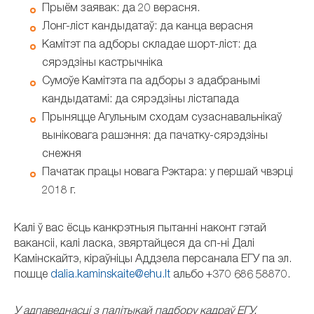
Прыём заявак: да 20 верасня.
Лонг-ліст кандыдатаў: да канца верасня
Камітэт па адборы складае шорт-ліст: да
сярэдзіны кастрычніка
Сумоўе Камітэта па адборы з адабранымі
кандыдатамі: да сярэдзіны лістапада
Прыняцце Агульным сходам сузаснавальнікаў
выніковага рашэння: да пачатку-сярэдзіны
снежня
Пачатак працы новага Рэктара: у першай чвэрці
2018 г.
Калі ў вас ёсць канкрэтныя пытанні наконт гэтай
вакансіі, калі ласка, звяртайцеся да сп-ні Далі
Камінскайтэ, кіраўніцы Аддзела персанала ЕГУ па эл.
пошце
dalia.kaminskaite@ehu.lt
альбо +370 686 58870.
У адпаведнасці з палітыкай падбору кадраў ЕГУ,