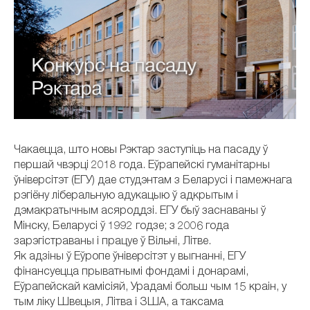
Чакаецца, што новы Рэктар заступіць на пасаду ў
першай чвэрці 2018 года. Еўрапейскі гуманітарны
ўніверсітэт (ЕГУ) дае студэнтам з Беларусі і памежнага
рэгіёну ліберальную адукацыю ў адкрытым і
дэмакратычным асяроддзі. ЕГУ быў заснаваны ў
Мінску, Беларусі ў 1992 годзе; з 2006 года
зарэгістраваны і працуе ў Вільні, Літве.
Як адзіны ў Еўропе ўніверсітэт у выгнанні, ЕГУ
фінансуецца прыватнымі фондамі і донарамі,
Еўрапейскай камісіяй, Урадамі больш чым 15 краін, у
тым ліку Швецыя, Літва і ЗША, а таксама