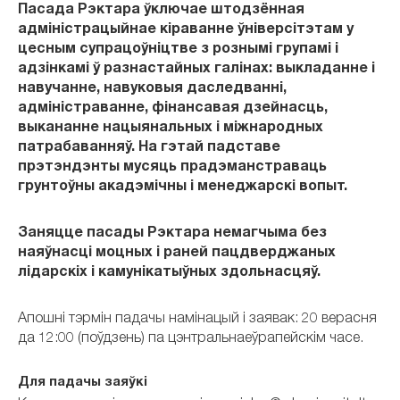
Пасада Рэктара ўключае штодзённая
адміністрацыйнае кіраванне ўніверсітэтам у
цесным супрацоўніцтве з рознымі групамі і
адзінкамі ў разнастайных галінах: выкладанне і
навучанне, навуковыя даследванні,
адміністраванне, фінансавая дзейнасць,
выкананне нацыянальных і міжнародных
патрабаванняў. На гэтай падставе
прэтэндэнты мусяць прадэманстраваць
грунтоўны акадэмічны і менеджарскі вопыт.
Заняцце пасады Рэктара немагчыма без
наяўнасці моцных і раней пацдверджаных
лідарскіх і камунікатыўных здольнасцяў.
Апошні тэрмін падачы намінацый і заявак: 20 верасня
да 12:00 (поўдзень) па цэнтральнаеўрапейскім часе.
Для падачы заяўкі