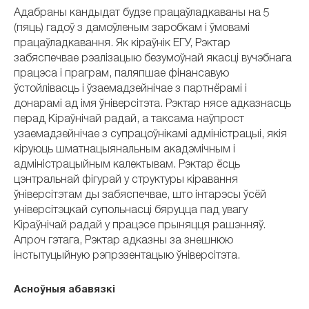
Адабраны кандыдат будзе працаўладкаваны на 5
(пяць) гадоў з дамоўленым заробкам і ўмовамі
працаўладкавання. Як кіраўнік ЕГУ, Рэктар
забяспечвае рэалізацыю безумоўнай якасці вучэбнага
працэса і праграм, паляпшае фінансавую
ўстойлівасць і ўзаемадзейнічае з партнёрамі і
донарамі ад імя ўніверсітэта. Рэктар нясе адказнасць
перад Кіраўнічай радай, а таксама наўпрост
узаемадзейнічае з супрацоўнікамі адміністрацыі, якія
кіруюць шматнацыянальным акадэмічным і
адміністрацыйным калектывам. Рэктар ёсць
цэнтральнай фігурай у структуры кіравання
ўніверсітэтам ды забяспечвае, што інтарэсы ўсёй
універсітэцкай супольнасці бяруцца пад увагу
Кіраўнічай радай у працэсе прыняцця рашэнняў.
Апроч гэтага, Рэктар адказны за знешнюю
інстытуцыйную рэпрэзентацыю ўніверсітэта.
Асноўныя абавязкі