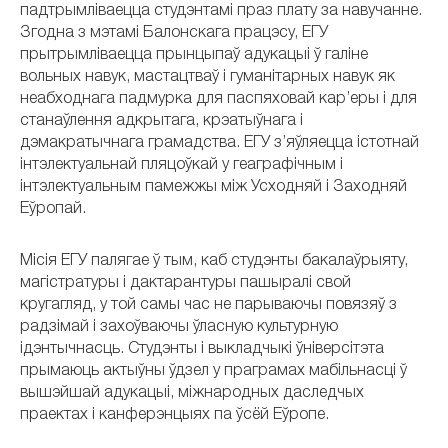
падтрымліваецца студэнтамі праз плату за навучанне.
Згодна з мэтамі Балонскага працэсу, ЕГУ
прытрымліваецца прынцыпаў адукацыі ў галіне
вольных навук, мастацтваў і гуманітарных навук як
неабходнага падмурка для паспяховай кар’еры і для
станаўлення адкрытага, крэатыўнага і
дэмакратычнага грамадства. ЕГУ з’яўляецца істотнай
інтэлектуальнай пляцоўкай у геаграфічным і
інтэлектуальным памежжы між Усходняй і Заходняй
Еўропай.
Місія ЕГУ палягае ў тым, каб студэнты бакалаўрыяту,
магістратуры і дактарантуры пашыралі свой
кругагляд, у той самы час не парываючы повязяў з
радзімай і захоўваючы ўласную культурную
ідэнтычнасць. Студэнты і выкладчыкі ўніверсітэта
прымаюць актыўны ўдзел у праграмах мабільнасці ў
вышэйшай адукацыі, міжнародных даследчых
праектах і канферэнцыях па ўсёй Еўропе.