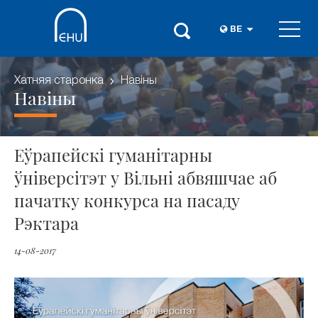
BE
Хатняя старонка
Навіны
Навіны
Еўрапейскі гуманітарны
ўніверсітэт у Вільні абвяшчае аб
пачатку конкурса на пасаду
Рэктара
14-08-2017