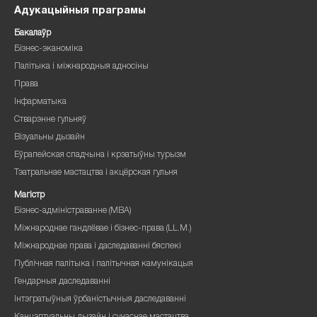
Адукацыйныя праграмы
Бакалаўр
Бізнес-эканоміка
Палітыка і міжнародныя адносіны
Права
Інфарматыка
Стварэнне гульняў
Візуальны дызайн
Еўрапейская спадчына і крэатыўны турызм
Тэатральнае мастацтва і акцёрская гульня
Магістр
Бізнес-адміністраванне (MBA)
Міжнароднае гандлёвае і бізнес-права (LL.M.)
Міжнароднае права і даследаванні бяспекі
Публічная палітыка і палітычная камунікацыя
Гендарныя даследаванні
Інтэгратыўныя ўрбаністычныя даследаванні