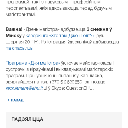
праграмай, так і з навуковымі і прафесійнымі
перспектывамі, якія адкрываюцца перад будучымі
магістрантамі.
Важна!
«Дзень магістра» адбудзецца
3 снежня ў
Мінску
ў
каворкінге «Хто такі Джон Голт?»
(вул.
Шорная 20-1Н). Рэгістрацыя ўдзельнікаў адбываецца
па спасылцы
.
Праграма «Дня магістра»
ўключае майстар-класы і
сустрэчы з кіраўнікамі і выкладчыкамі магістарскіх
праграм. Пры ўзнікненні пытанняў, калі ласка,
звяртайцеся па тэл. +370 5 2639650, эл. пошце
recruitment@ehu.lt
ці ў Skype: QuestionEHU.
НАЗАД
ПАДЗЯЛІЦЦА