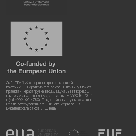
Сайт ЕГУ быў створаны пры фінансавай
падтрымцы Еўрапейскага саюза і Швецыі ў межах
праекта «Перазагрузка ведаў, адукацыі і творчасці:
падтрымка развіцця і мадэрнізацыі ЕГУ (2016-2017
гг.)» (№202100-4789). Прадстаўленыя тут меркаванні
не адлюстроўваюць афіцыйнага меркавання
Еўрапейскага саюза ці Швецыі.