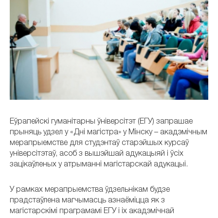
Еўрапейскі гуманітарны ўніверсітэт (ЕГУ) запрашае
прыняць удзел у «Дні магістра» у Мінску – акадэмічным
мерапрыемстве для студэнтаў старэйшых курсаў
універсітэтаў, асоб з вышэйшай адукацыяй і ўсіх
зацікаўленых у атрыманні магістарскай адукацыі.
У рамках мерапрыемства ўдзельнікам будзе
прадстаўлена магчымасць азнаёміцца ​​як з
магістарскімі праграмамі ЕГУ і іх акадэмічнай