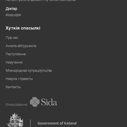
Канцэптуальны дызайн і сучаснае мастацтва
Доктар
Філасофія
Хуткія спасылкі
Пра нас
Анкета абітурыента
Паступленне
Навучанне
Міжнароднае супрацоўніцтва
Навука і праекты
Кантакты
Фінансаванне