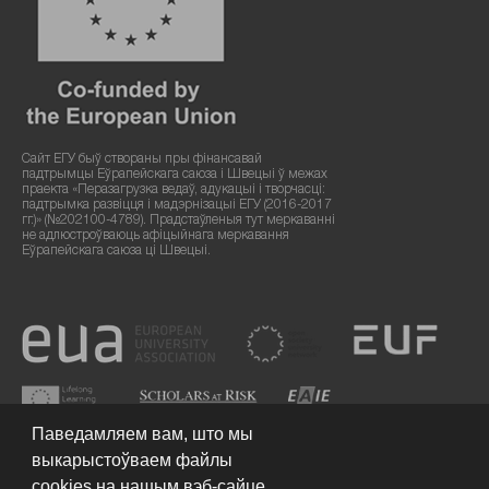
Сайт ЕГУ быў створаны пры фінансавай
падтрымцы Еўрапейскага саюза і Швецыі ў межах
праекта «Перазагрузка ведаў, адукацыі і творчасці:
падтрымка развіцця і мадэрнізацыі ЕГУ (2016-2017
гг.)» (№202100-4789). Прадстаўленыя тут меркаванні
не адлюстроўваюць афіцыйнага меркавання
Еўрапейскага саюза ці Швецыі.
Паведамляем вам, што мы
выкарыстоўваем файлы
cookies на нашым вэб-сайце.