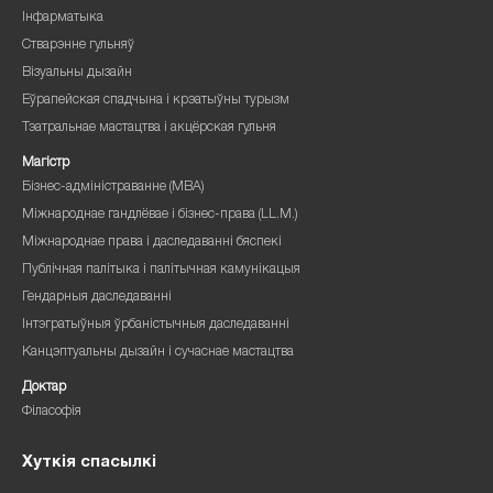
Інфарматыка
Стварэнне гульняў
Візуальны дызайн
Еўрапейская спадчына і крэатыўны турызм
Тэатральнае мастацтва і акцёрская гульня
Магістр
Бізнес-адміністраванне (MBA)
Міжнароднае гандлёвае і бізнес-права (LL.M.)
Міжнароднае права і даследаванні бяспекі
Публічная палітыка і палітычная камунікацыя
Гендарныя даследаванні
Інтэгратыўныя ўрбаністычныя даследаванні
Канцэптуальны дызайн і сучаснае мастацтва
Доктар
Філасофія
Хуткія спасылкі