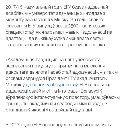
2017/18 навучальный год у ЕГУ будзе надзвычай
асаблівым – універсітэт адзначыць 25-годдзе з
моманту заснавання ў Мінску. За годы свайго
існавання ЕГУ выпусціў звыш 2500 паспяховых
спецыялістаў, якія атрымалі навыкі і здольнасці па
адаптацыі да выклікаў хутка зменлівага свету і
патрабаванняў глабальнага працоўнага рынка.
«Акадэмічная традыцыя нашага ўніверсітэта
заснаваная на культуры крытычнага мыслення,
адкрытага дыялога і асабістай адказнасці», – з такімі
словамі звярнуўся Прэзідэнт ЕГУ акад. Анатоль
Міхайлаў
да бацькоў абітурыентаў
. ЕГУ ганарыцца
адданасці сваёй місіі па інтэграцыі Беларусі ў
еўрапейскую інтэлектуальную прастору, умацоўваючы
прынцыпы акадэмічнай свабоды і міжнародных
стандартаў якасці ў вышэйшай адукацыі.
У 2017 годзе ЕГУ прапаноўвае абітурыентам пяць