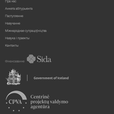
Пра нас
Анкета абітурыента
Паступленне
Навучанне
Міжнароднае супрацоўніцтва
Навука і праекты
Кантакты
Фінансаванне