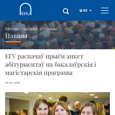
BE
Хатняя старонка
Навіны
Навіны
ЕГУ распачаў прыём анкет
абітурыентаў на бакалаўрскія і
магістарскія праграмы
10-05-2017