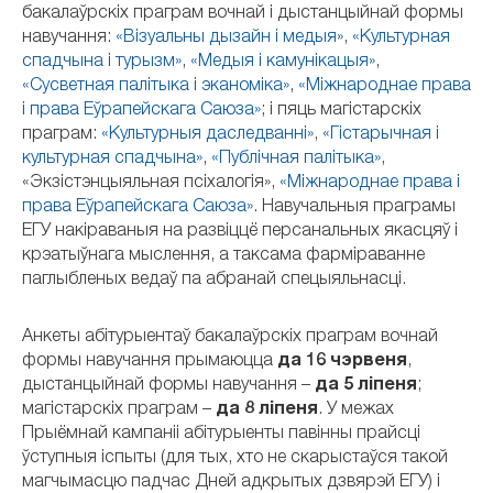
бакалаўрскіх праграм вочнай і дыстанцыйнай формы
навучання:
«Візуальны дызайн і медыя»
,
«Культурная
спадчына і турызм»
,
«Медыя і камунікацыя»
,
«Сусветная палітыка і эканоміка»
,
«Міжнароднае права
і права Еўрапейскага Саюза»
; і пяць магістарскіх
праграм:
«Культурныя даследванні»
,
«Гістарычная і
культурная спадчына»
,
«Публічная палітыка»
,
«Экзістэнцыяльная псіхалогія»,
«Міжнароднае права і
права Еўрапейскага Саюза»
. Навучальныя праграмы
ЕГУ накіраваныя на развіццё персанальных якасцяў і
крэатыўнага мыслення, а таксама фарміраванне
паглыбленых ведаў па абранай спецыяльнасці.
Анкеты абітурыентаў бакалаўрскіх праграм вочнай
формы навучання прымаюцца
да 16 чэрвеня
,
дыстанцыйнай формы навучання –
да 5 ліпеня
;
магістарскіх праграм –
да 8 ліпеня
. У межах
Прыёмнай кампаніі абітурыенты павінны прайсці
ўступныя іспыты (для тых, хто не скарыстаўся такой
магчымасцю падчас Дней адкрытых дзвярэй ЕГУ) і