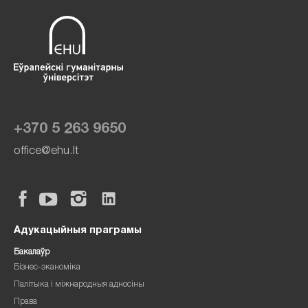
+370 5 263 9650
office@ehu.lt
Адукацыйныя праграмы
Бакалаўр
Бізнес-эканоміка
Палітыка і міжнародныя адносіны
Права