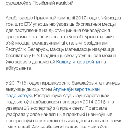
суразмоўе з Прыёмнай камісіяй.
Асаблівасцю Прыёмнай кампаніі 2017 года з’яўляецца
тое, што ЕГУ упершыню ўводзіць бясплатныя месцы
для паступлення на дыстанцыйныя бакалаўрскія
праграмы. Гэта значыць, што ўсе абітурыенты, якія
з’яўляюцца грамадзянамі ці сталымі рэзідэнтамі
Рэспублікі Беларусь, маюць магчымасць навучацца
бесплатна ў ЕГУ. Падлічыць свой уступны бал можна
ўжо зараз з дапамогай
Калькулятара рэйтынга
абітурыента.
У 2017/18 годзе першакурснікі бакалаўрыята пачнуць
вывучаць дысцыпліны
Агульнаўніверсітэцкай
падрыхтоўкі
. Распрацоўка Агульнаўніверсітэцкай
падрыхтоўкі адбывалася напрацягу 2014-2016 гг. з
удзелам 25 экспертаў з 6 краін свету. Праграма
ўвабрала ў сябе найлепшыя практыкі і найноўшыя
распрацоўкі па метадалогіі выкладання вольных навук
і мастацваў. Агульнаўніверсітэцкая падрыхтоўка