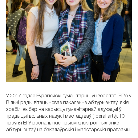
У 2017 годзе Еўрапейскі гуманітарны ўніверсітэт (ЕГУ) у
Вільні рады вітаць новае пакаленне абітурыентаў, якія
зрабілі выбар на карысць гуманітарнай адукацыі ў
традыцыі вольных навук і мастацтваў (liberal arts). 10
траўня ЕГУ распачынае прыём электронных анкет
абітурыентаў на бакалаўрскія і магістарскія праграмы.