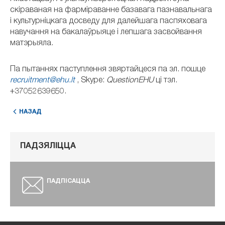
скіраваная на фарміраванне базавага пазнавальнага
і культурніцкага досведу для далейшага паспяховага
навучання на бакалаўрыяце і лепшага засвойвання
матэрыяла.
Па пытаннях паступлення звяртайцеся па эл. пошце
recruitment@ehu.lt
, Skype:
QuestionEHU
ці тэл.
+37052639650.
НАЗАД
ПАДЗЯЛІЦЦА
ПАДПІСАЦЦА