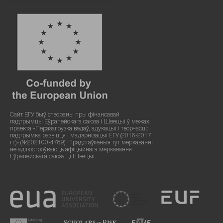
Сайт ЕГУ быў створаны пры фінансавай
падтрымцы Еўрапейскага саюза і Швецыі ў межах
праекта «Перазагрузка ведаў, адукацыі і творчасці:
падтрымка развіцця і мадэрнізацыі ЕГУ (2016-2017
гг.)» (№202100-4789). Прадстаўленыя тут меркаванні
не адлюстроўваюць афіцыйнага меркавання
Еўрапейскага саюза ці Швецыі.