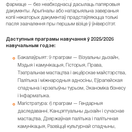
фармаце — без неабходнасці дасылаць папяровыя
дакументы. Арыгіналы або натарыяльна завераныя
копіі некаторых дакументаў прадстаўляюцца толькі
пасля заачалення пры першым візіце ў ўніверсітэт.
Даступныя праграмы навучання ў 2025/2026
навучальным годзе:
Бакалаўрыят: 9 праграм — Візуальны дызайн,
Мэдыя і камунікацыя, Гісторыя, Права,
Тэатральнае мастацтва і акцёрскае майстэрства,
Палітыка і міжнародныя адносіны, Еўрапейская
спадчына і крэатыўны турызм, Эканоміка бізнесу
і Інфарматыка.
Магістратура: 6 праграм — Гендарныя
даследаванні, Канцэптуальны дызайн і сучаснае
мастацтва, Дзяржаўная палітыка і палітычная
камунікацыя, Развіццё культурнай спадчыны,