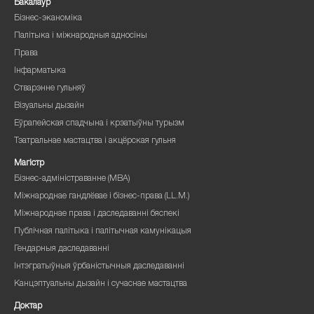
Бакалаўр
Бізнес-эканоміка
Палітыка і міжнародныя адносіны
Права
Інфарматыка
Стварэнне гульняў
Візуальны дызайн
Еўрапейская спадчына і крэатыўны турызм
Тэатральнае мастацтва і акцёрская гульня
Магістр
Бізнес-адміністраванне (MBA)
Міжнароднае гандлёвае і бізнес-права (LL.M.)
Міжнароднае права і даследаванні бяспекі
Публічная палітыка і палітычная камунікацыя
Гендарныя даследаванні
Інтэгратыўныя ўрбаністычныя даследаванні
Канцэптуальны дызайн і сучаснае мастацтва
Доктар