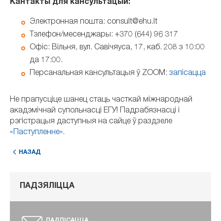
Кантакты для кансультацый:
Электронная пошта: consult@ehu.lt
Тэлефон/месенджары: +370 (644) 96 317
Офіс: Вільня, вул. Савічяуса, 17, каб. 208 з 10:00
да 17:00.
Персанальная кансультацыя ў ZOOM:
запісацца
Не прапусціце шанец стаць часткай міжнароднай
акадэмічнай супольнасці ЕГУ! Падрабязнасці і
рэгістрацыя даступныя на сайце ў раздзеле
«Паступленне»
.
НАЗАД
ПАДЗЯЛІЦЦА
ПАДПІСАЦЦА