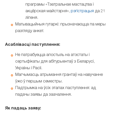
праграмы «Тэатральнае мастацтва і
акцёрская майстэрня»,
рэгістрацыя
да 21
ліпеня.
Матывацыйныя гутаркі: прызначаюцца па меры
разгляду анкет.
Асаблівасці паступлення:
Не патрабуецца апостыль на атэстаты і
сертыфікаты для абітурыентаў з Беларусі,
Украіны і Расіі.
Магчымасць атрымання грантаў на навучанне
ўжо ў першым семестры.
Падтрымка на ўсіх этапах паступлення: ад
падачы заявы да заачалення.
Як падаць заяву: