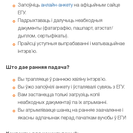
Запоўніць
анлайн-анкету
на афіцыйным сайце
ЕГУ.
Падрыхтаваць і далучыць неабходныя
дакументы (фатаграфію, пашпарт, атэстат/
дыплом, сертыфікаты).
Прайсці уступныя выпрабаванні і матывацыйнае
інтэрв’ю.
Што дае ранняя падача?
Вы трапляеце ў раннюю хвіліну інтэрв’ю.
Вы ўжо запоўнілі анкету і ўсталявалі сувязь з ЕГУ.
Вам застанецца толькі загрузіць копіі
неабходных дакументаў па іх атрыманні.
Вы атрымліваеце шанец на ранняе заачаленне і
якасны адпачынак перад пачаткам вучобы ў ЕГУ!