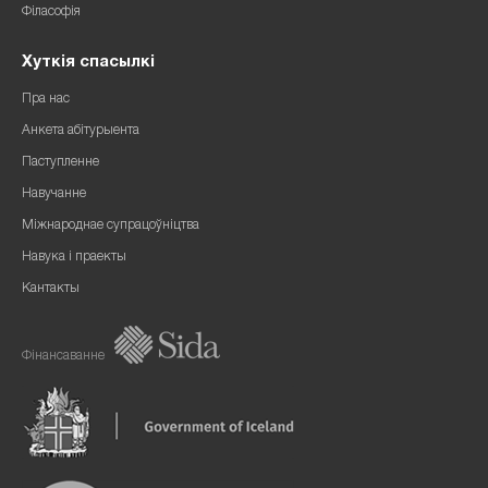
Філасофія
Хуткія спасылкі
Пра нас
Анкета абітурыента
Паступленне
Навучанне
Міжнароднае супрацоўніцтва
Навука і праекты
Кантакты
Фінансаванне