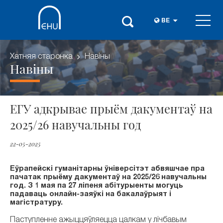
BE
Хатняя старонка
Навіны
Навіны
ЕГУ адкрывае прыём дакументаў на
2025/26 навучальны год
22-05-2025
Еўрапейскі гуманітарны ўніверсітэт абвяшчае пра
пачатак прыёму дакументаў на 2025/26 навучальны
год. З 1 мая па 27 ліпеня абітурыенты могуць
падаваць онлайн-заяўкі на бакалаўрыят і
магістратуру.
Паступленне ажыццяўляецца цалкам у лічбавым