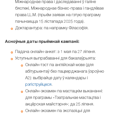
Міжнароднае права і даследаванні ў галіне
бяспекі, Міжнароднае бізнес-права і гандлёвае
права LL.M. (прыём заявак на гэтую праграму
пачынаецца 15 лістапада 2025 года).
Доктарантура: па напрамку Філасофія.
Асноўныя даты прыёмнай кампаніі:
Падача онлайн-анкет: з 1 мая па 27 ліпеня.
Уступныя выпрабаванні для бакалаўрыята:
Онлайн-тэст па англійскай мове (для
абітурыентаў без пацверджанага ўзроўню
A2): выбірайце дату ў календары і
рэгіструйцеся
.
Онлайн-экзамен па мастацкім выкананні:
для праграмы «Тэатральнае мастацтва і
акцёрская майстэрня»; да 25 ліпеня.
Онлайн-экзамен па экспазіцыі для