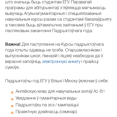
што значыць быць студэнтам ЕГУ. Перавагай
праграмы для абітурыентаў з’яўляецца магчымасць
вывучаць Агульнагуманітарныя і спецыялізаваныя
навучальныя курсы разам са студэнтамі бакалаўрыяту
а таксама быць аўтаматычна залічанымі ў ЕГУ пры
паспяховым заканчэнні Падрыхтоўчага года.
Важна!
Для паступлення на Курсы падрыхтоўчага
года іспыты здаваць не трэба. Старшакласнікам і
выпускнікам школ, гімназій і ліцэяў неабходна да 9
верасня запоўніць
электронную анкету
і прайсці
сумоўе.
Падрыхтоўчы год ЕГУ ў Вільні і Мінску ўключае ў сябе:
Англійскую мову для навучальных мэтаў А2-В1
Увядзенне ў гуманітарныя веды
Падрыхтоўку па эсэ / кампазіцыі
Праектную дзейнасць (семінар)