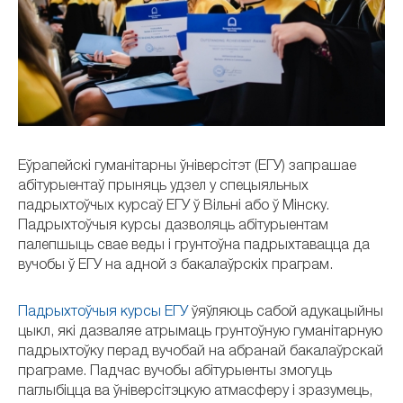
Еўрапейскі гуманітарны ўніверсітэт (ЕГУ) запрашае
абітурыентаў прыняць удзел у спецыяльных
падрыхтоўчых курсаў ЕГУ ў Вільні або ў Мінску.
Падрыхтоўчыя курсы дазволяць абітурыентам
палепшыць свае веды і грунтоўна падрыхтавацца да
вучобы ў ЕГУ на адной з бакалаўрскіх праграм.
Падрыхтоўчыя курсы ЕГУ
ўяўляюць сабой адукацыйны
цыкл, які дазваляе атрымаць грунтоўную гуманітарную
падрыхтоўку перад вучобай на абранай бакалаўрскай
праграме. Падчас вучобы абітурыенты змогуць
паглыбіцца ва ўніверсітэцкую атмасферу і зразумець,