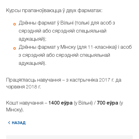
Курсы прапаноўваюцца ў двух фарматах:
Дзённы фармат ў Вільні (толькі для асоб з
сярэдняй або сярэдняй спецыяльнай
адукацыяй);
Дзённы фармат у Мінску (для 11-класнікаў і асоб
з сярэдняй або сярэдняй спецыяльнай
адукацыяй).
Працягласць навучання – з кастрычніка 2017 г. да
чэрвеня 2018 г.
Кошт навучання –
1400 еўра
(у Вільні) /
700 еўра
(у
Мінску).
НАЗАД