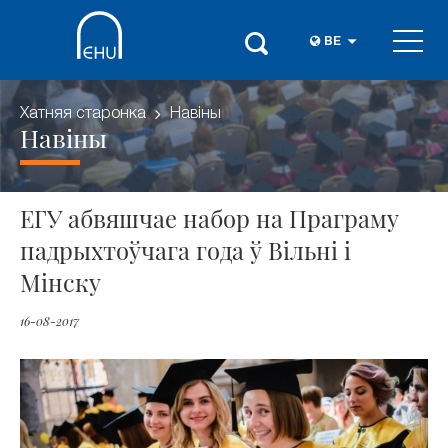
BE
Хатняя старонка
Навіны
Навіны
ЕГУ абвяшчае набор на Праграму
падрыхтоўчага года ў Вільні і
Мінску
16-08-2017