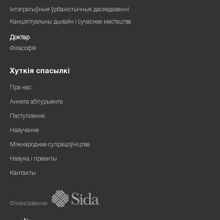
Інтэгратыўныя ўрбаністычныя даследаванні
Канцэптуальны дызайн і сучаснае мастацтва
Доктар
Філасофія
Хуткія спасылкі
Пра нас
Анкета абітурыента
Паступленне
Навучанне
Міжнароднае супрацоўніцтва
Навука і праекты
Кантакты
Фінансаванне