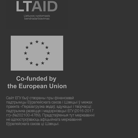
Сайт ЕГУ быў створаны пры фінансавай
падтрымцы Еўрапейскага саюза і Швецыі ў межах
праекта «Перазагрузка ведаў, адукацыі і творчасці:
падтрымка развіцця і мадэрнізацыі ЕГУ (2016-2017
гг.)» (№202100-4789). Прадстаўленыя тут меркаванні
не адлюстроўваюць афіцыйнага меркавання
Еўрапейскага саюза ці Швецыі.