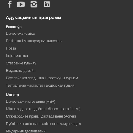
Адукацыйныя праграмы
Бакалаўр
Бізнес-эканоміка
Палітыка і міжнародныя адносіны
Права
Інфарматыка
Стварэнне гульняў
Візуальны дызайн
Еўрапейская спадчына і крэатыўны турызм
Тэатральнае мастацтва і акцёрская гульня
Магістр
Бізнес-адміністраванне (MBA)
Міжнароднае гандлёвае і бізнес-права (LL.M.)
Міжнароднае права і даследаванні бяспекі
Публічная палітыка і палітычная камунікацыя
Гендарныя даследаванні