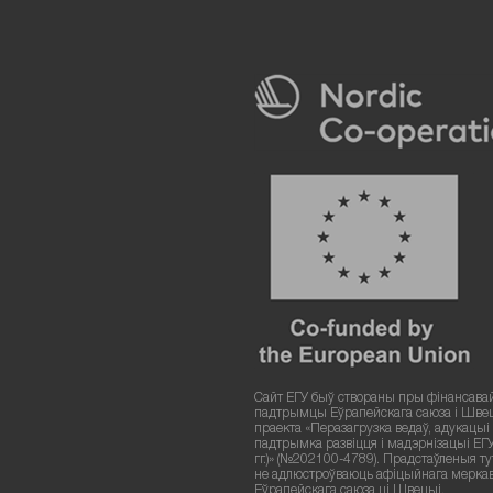
Сайт ЕГУ быў створаны пры фінансава
падтрымцы Еўрапейскага саюза і Шве
праекта «Перазагрузка ведаў, адукацыі і
падтрымка развіцця і мадэрнізацыі ЕГ
гг.)» (№202100-4789). Прадстаўленыя т
не адлюстроўваюць афіцыйнага мерка
Еўрапейскага саюза ці Швецыі.