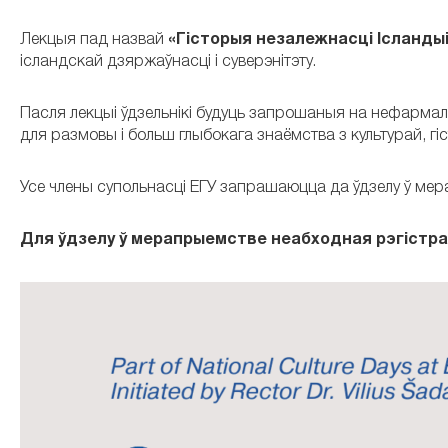
Лекцыя пад назвай
«Гісторыя незалежнасці Ісландыі
ісландскай дзяржаўнасці і суверэнітэту.
Пасля лекцыі ўдзельнікі будуць запрошаныя на нефармал
для размовы і больш глыбокага знаёмства з культурай, г
Усе члены супольнасці ЕГУ запрашаюцца да ўдзелу ў ме
Для ўдзелу ў мерапрыемстве неабходная рэгістр