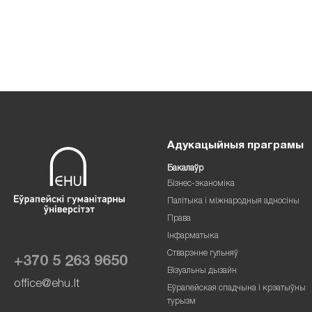
Адукацыйныя праграмы
Бакалаўр
Бізнес-эканоміка
Палітыка і міжнародныя адносіны
Права
Інфарматыка
Стварэнне гульняў
+370 5 263 9650
Візуальны дызайн
office@ehu.lt
Еўрапейская спадчына і крэатыўны
турызм