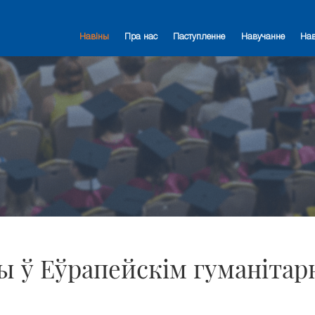
Навіны
Пра нас
Паступленне
Навучанне
На
ры ў Еўрапейскім гуманіта