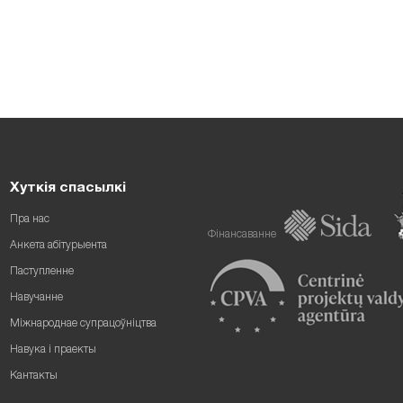
Хуткія спасылкі
Пра нас
Фінансаванне
Анкета абітурыента
Паступленне
Навучанне
Міжнароднае супрацоўніцтва
Навука і праекты
Кантакты