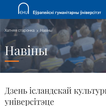
Хатняя старонка
Навіны
Навіны
Дзень ісландскай культу
універсітэце