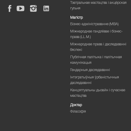
Тэатральнае мастацтва і акцёрская
гульня
Магістр
Бізнес-адміністраванне (MBA)
Міжнароднае гандлёвае і бізнес-
права (LL.M.)
Міжнароднае права і даследаванні
бяспекі
Публічная палітыка і палітычная
камунікацыя
Гендарныя даследаванні
Інтэгратыўныя ўрбаністычныя
даследаванні
Канцэптуальны дызайн і сучаснае
мастацтва
Доктар
Філасофія