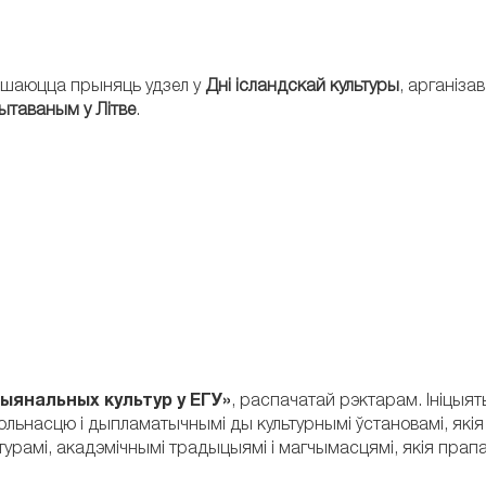
ашаюцца прыняць удзел у
Дні ісландскай культуры
, арганіза
дытаваным у Літве
.
ыянальных культур у ЕГУ»
, распачатай рэктарам. Ініцыя
польнасцю і дыпламатычнымі ды культурнымі ўстановамі, які
льтурамі, акадэмічнымі традыцыямі і магчымасцямі, якія пра