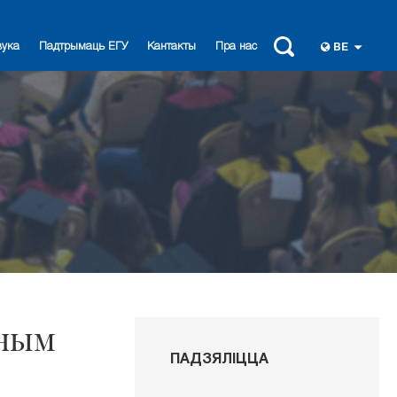
вука
Падтрымаць ЕГУ
Кантакты
Пра нас
BE
рным
ПАДЗЯЛІЦЦА