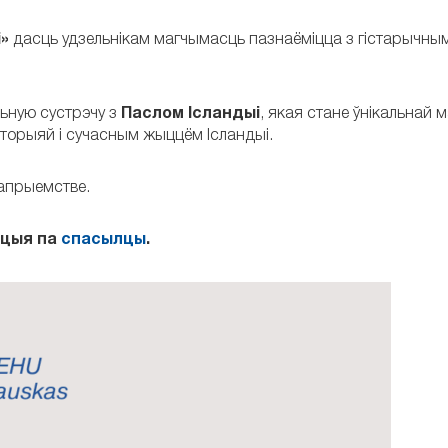
»
дасць удзельнікам магчымасць пазнаёміцца з гістарычны
ьную сустрэчу з
Паслом Ісландыі
, якая стане ўнікальнай
історыяй і сучасным жыццём Ісландыі.
рапрыемстве.
ацыя па
спасылцы
.