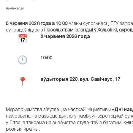
01-06-2026
8 чэрвеня 2026 года а 10:00
члены супольнасці ЕГУ запр
супрацоўніцтве з
Пасольствам Ісландыі ў Хельсінкі, акрэ
8 чэрвеня 2026 года
10:00
аўдыторыя 220, вул. Савічаус, 17
Мерапрыемства з’яўляецца часткай ініцыятывы
«Дні нац
накіравана на развіццё дыялогу паміж універсітэцкай су
у Літве, а таксама на знаёмства студэнтаў з багатымі ку
розныя краіны.