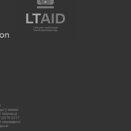
й
цыі ў межах
 творчасці:
У (2016-2017
ут меркаванні
вання