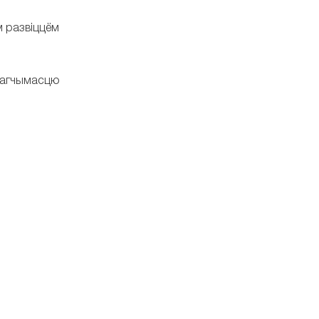
м развіццём
 магчымасцю