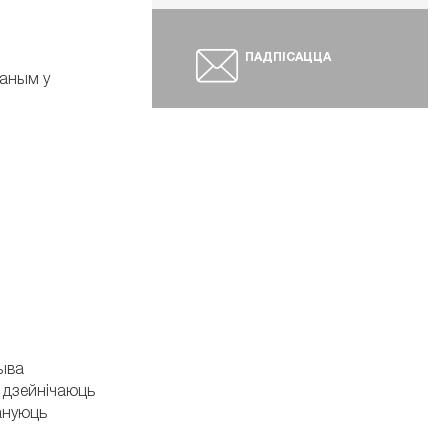
ПАДПІСАЦЦА
ваным у
тыва
я дзейнічаюць
пануюць