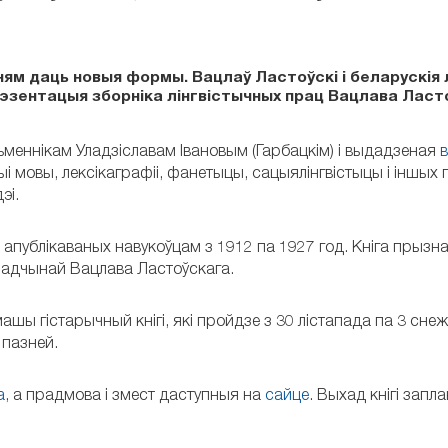
ям даць новыя формы. Вацлаў Ластоўскі і беларускія л
эзентацыя зборніка лінгвістычных прац Вацлава Ласт
ьменнікам Уладзіславам Івановым (Гарбацкім) і выдадзеная
 мовы, лексікаграфіі, фанетыцы, сацыялінгвістыцы і іншых г
эі.
к, апублікаваных навукоўцам з 1912 па 1927 год. Кніга прызн
 спадчынай Вацлава Ластоўскага.
ашы гістарычный кнігі, які пройдзе з 30 лістапада па 3 снеж
 пазней.
а
, а прадмова і змест даступныя на
сайце
. Выхад кнігі запл