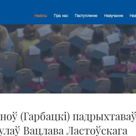
Навіны
Пра нас
Паступленне
Навучанне
На
аноў (Гарбацкі) падрыхтава
улаў Вацлава Ластоўскага