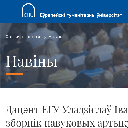
Хатняя старонка
Навіны
Навіны
Дацэнт ЕГУ Уладзіслаў Ів
зборнік навуковых артык