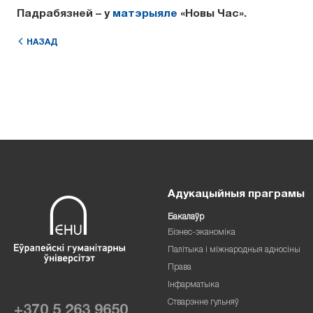
Падрабязней – у
матэрыяле
«Новы Час».
НАЗАД
Адукацыйныя праграмы
Бакалаўр
Бізнес-эканоміка
Палітыка і міжнародныя адносіны
Права
Інфарматыка
Стварэнне гульняў
+370 5 263 9650