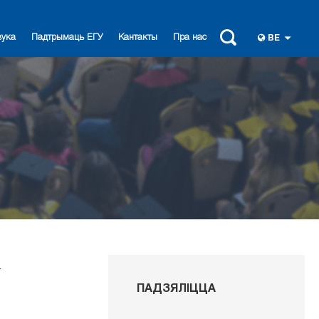
вука
Падтрымаць ЕГУ
Кантакты
Пра нас
BE
ў
ПАДЗЯЛІЦЦА