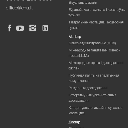
Візуальны дызайн
office@ehu.lt
Еўрапейская спадчына і крэатыўны
турызм
Тэатральнае мастацтва і акцёрская
гульня
Магістр
Бізнес-адміністраванне (MBA)
Міжнароднае гандлёвае і бізнес-
права (LL.M.)
Міжнароднае права і даследаванні
бяспекі
Публічная палітыка і палітычная
камунікацыя
Гендарныя даследаванні
Інтэгратыўныя ўрбаністычныя
даследаванні
Канцэптуальны дызайн і сучаснае
мастацтва
Доктар