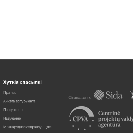
Хуткія спасылкі
Пра нас
Фінансаванне
Анкета абітурыента
Паступленне
Навучанне
Міжнароднае супрацоўніцтва