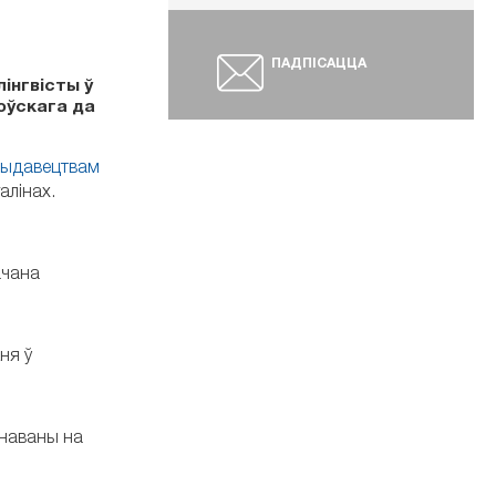
ПАДПІСАЦЦА
інгвісты ў
оўскага да
выдавецтвам
алінах.
ачана
ня ў
анаваны на