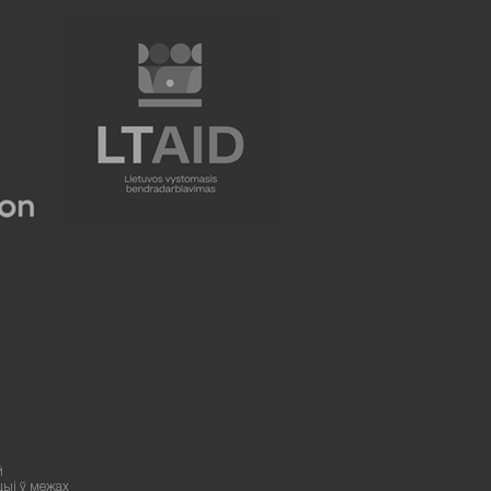
й
цыі ў межах