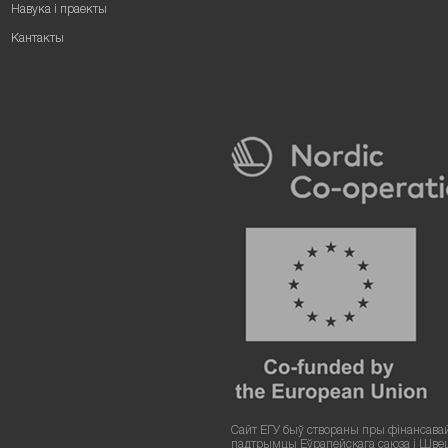
Навука і праекты
Кантакты
Сайт ЕГУ быў створаны пры фінансава
падтрымцы Еўрапейскага саюза і Шве