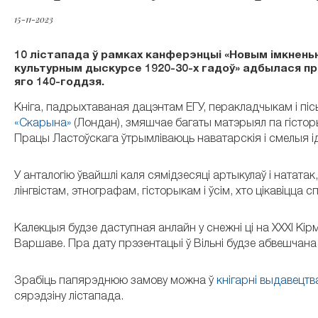
15-11-2023
10 лістапада ў рамках канферэнцыі «Новым імкненьн
культурным дыскурсе 1920-30-х гадоў» адбылася пр
яго 140-годдзя.
Кніга, падрыхтаваная дацэнтам ЕГУ, перакладчыкам і піс
«Скарына»
(Лондан), змяшчае багаты матэрыял па гісторыі
Працы Ластоўскага ўтрымліваюць наватарскія і смелыя ід
У анталогію ўвайшлі каля сямідзесяці артыкулаў і натата
лінгвістам, этнографам, гісторыкам і ўсім, хто цікавіцца
Калекцыя будзе даступная анлайн у снежні ці на XXXI Кірм
Варшаве. Пра дату прэзентацыі ў Вільні будзе абвешчана
Зрабіць папярэднюю замову можна ў
кнігарні выдавецтв
сярэдзіну лістапада.