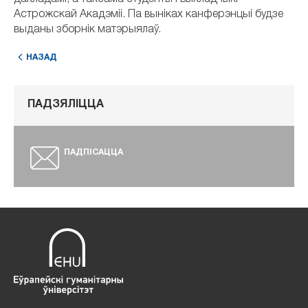
Астрожскай Акадэміі. Па выніках канферэнцыі будзе
выданы зборнік матэрыялаў.
НАЗАД
ПАДЗЯЛІЦЦА
ПАДПІСАЦЦА