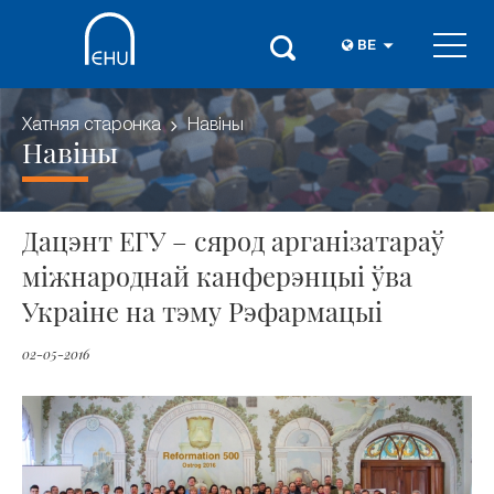
BE
Хатняя старонка
Навіны
Навіны
Дацэнт ЕГУ – сярод арганізатараў
міжнароднай канферэнцыі ўва
Украіне на тэму Рэфармацыі
02-05-2016