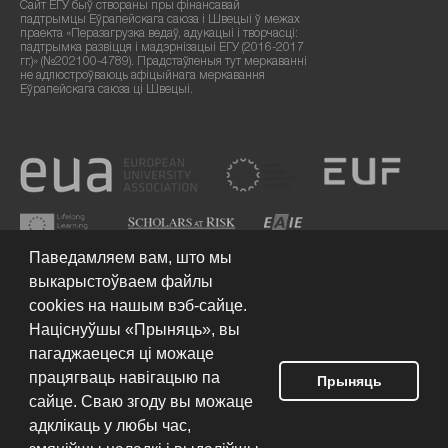
Сайт ЕГУ быў створаны пры фінансавай
падтрымцы Еўрапейскага саюза і Швецыі ў межах
праекта «Перазагрузка ведаў, адукацыі і творчасці:
падтрымка развіцця і мадэрнізацыі ЕГУ (2016-2017
гг.)» (№202100-4789). Прадстаўленыя тут меркаванні
не адлюстроўваюць афіцыйнага меркавання
Еўрапейскага саюза ці Швецыі.
Паведамляем вам, што мы
выкарыстоўваем файлы
cookies на нашым вэб-сайце.
Націснуўшы «Прыняць», вы
пагаджаецеся ці можаце
працягваць навігацыю па
Умовы выкарыстання сайта
© 2026 Еўрапейскі гуманітарны
Прыняць
ўніверсітэт
сайце. Сваю згоду вы можаце
адклікаць у любы час,