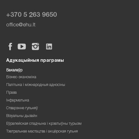
+370 5 263 9650
office@ehu.lt
Адукацыйныя праграмы
Бакалаўр
Бізнес-эканоміка
Палітыка і міжнародныя адносіны
Права
Інфарматыка
Стварэнне гульняў
Візуальны дызайн
Еўрапейская спадчына і крэатыўны турызм
Тэатральнае мастацтва і акцёрская гульня