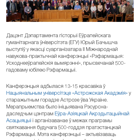
Дацэнт Дэпартамента гісторыі Еўрапейскага
гуманітарнага ўніверсітэта (ЕГУ) Юрый Бачышча
выступіў у якасці суарганізатара ІІ Міжнароднай
навукова-практычнай канферэнцыі «Рэфармацыя:
Усходнееўрапейскія вымярэнні», прысвечанай 500-
гадоваму юбілею Рэфармацыі.
Канферэнцыя адбылася 13-15 красавіка ў
Нацыянальным універсітэце «Астрожская Акадэмія»
у
старажытным горадзе Астрозе ўва Украіне.
Мерапрыемства было ініцыявана Рэсурсна-
даследчым цэнтрам
Еўра-Азіяцкай Акрэдытацыйнай
Асацыяцыі
і арганізаванае ў межах праграмы
святкавання будучага 500-годдзя пратэстанцкай
Рэфармацыі. Мэта канферэнцыі – актывізаваць