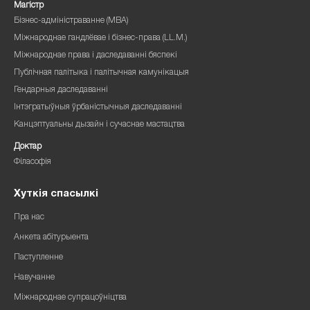
Магістр
Бізнес-адміністраванне (MBA)
Міжнароднае гандлёвае і бізнес-права (LL.M.)
Міжнароднае права і даследаванні бяспекі
Публічная палітыка і палітычная камунікацыя
Гендарныя даследаванні
Інтэгратыўныя ўрбаністычныя даследаванні
Канцэптуальны дызайн і сучаснае мастацтва
Доктар
Філасофія
Хуткія спасылкі
Пра нас
Анкета абітурыента
Паступленне
Навучанне
Міжнароднае супрацоўніцтва