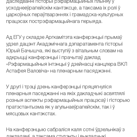
даследванні гісторыі рэфармацыйных плыняў у
усходнееўрапейскім кантэксце, а таксама іх ролі ў
царкоўных пераўтварэннях і грамадска-культурных
працэсах пострэфармацыйнага перыяда.
Ад ЕГУ у складзе Аргкамітэта канферэнцыі прымаў
удзел дацэнт Акадэмічнага дэпаратамента гісторыі
Юрый Бачышча, які выступіў з вітальным словам на
адкрыцці канферэнцыі і прачытаў даклад
«Рэфармацыйныя інтэнцыі ў дзейнасці канцлера ВКЛ
Астафея Валовіча» на пленарным пасяджэнні.
У другі і трэці дзень канферэнцыі пряцягнуліся
пленарныя паседжанні на якіх дакладчыкі асвятлялі
розныя аспекты рэфармацыйных працэсаў і гісторыю
пратэстантызма як у агульнаеўрапейскім, так і ў
мясцовых кантэкстах.
На канферэнцыю сабраліся каля сотні ўдзельнікаў з
дакладамі, а таксама студэнты і выкладчыкі