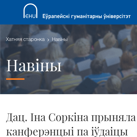
Хатняя старонка
Навіны
Навіны
Дац. Іна Соркіна прыняла
канферэнцыі па іўдаіцы