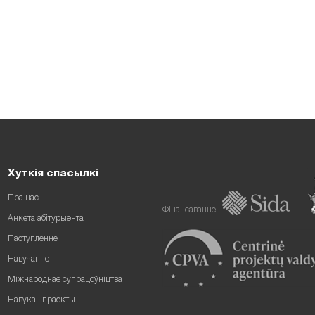
Хуткія спасылкі
Пра нас
Фінансаванне
Анкета абітурыента
Паступленне
Навучанне
Міжнароднае супрацоўніцтва
Навука і праекты