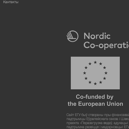
Кантакты
Сайт ЕГУ быў створаны пры фінансава
падтрымцы Еўрапейскага саюза і Шве
праекта «Перазагрузка ведаў, адукацыі і
падтрымка развіцця і мадэрнізацыі ЕГ