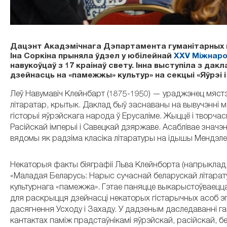
Дацэнт Акадэмічнага Дэпартамента гуманітарных на
Іна Соркіна прыняла ўдзел у юбілейнай
ХХV Міжнаро
навукоўцаў з 17 краінаў свету. Інна выступіла з да
дзейнасць на «памежжы» культур» на секцыі «Яўрэі і
Леў Навумавіч Клейнбарт (1875-1950)
—
ураджэнец мястэч
літаратар, крытык. Даклад быў заснаваны на вывучэнні м
гісторыі яўрэйскага народа ў Ерусаліме. Жыццё і творч
Расійскай імперыі і Савецкай дзяржаве.
Асаблівае значэ
вядомы як радзіма класіка літаратуры на ідышы Мендэл
Некаторыя факты біяграфіі Льва Клейнборта (напрыклад,
«Маладая Беларусь: Нарыс сучаснай беларускай літаратур
культурнага «памежжа». Гэтае паняцце выкарыстоўваецц
для раскрыцця дзейнасці некаторых гістарычных асоб эпох
дасягнення Усходу і Захаду. У дадзеным даследаванні г
кантактах паміж прадстаўнікамі яўрэйскай, расійскай, бел