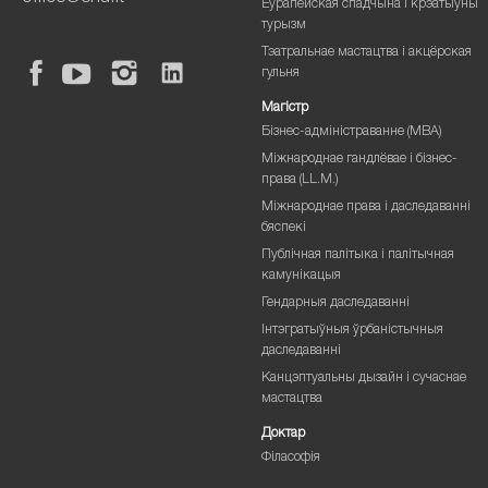
Еўрапейская спадчына і крэатыўны
турызм
Тэатральнае мастацтва і акцёрская
гульня
Магістр
Бізнес-адміністраванне (MBA)
Міжнароднае гандлёвае і бізнес-
права (LL.M.)
Міжнароднае права і даследаванні
бяспекі
Публічная палітыка і палітычная
камунікацыя
Гендарныя даследаванні
Інтэгратыўныя ўрбаністычныя
даследаванні
Канцэптуальны дызайн і сучаснае
мастацтва
Доктар
Філасофія