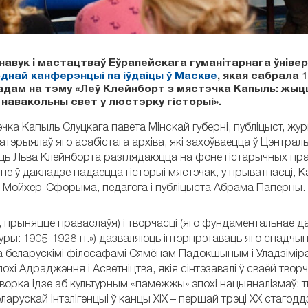
вук і мастацтваў Еўрапейскага гуманітарнага ўніверс
днай канферэнцыі па іўдаіцы ў Маскве
, якая сабрала 
кладам на тэму «Леў Клейнборт з мястэчка Капыль: жыцц
 навакольны свет у люстэрку гісторыі».
ка Капыль Слуцкага павета Мінскай губерні, публіцыст, журн
атэрыялаў яго асабістага архіва, які захоўваецца ў Цэнтрал
асць Льва Клейнборта разглядаюцца на фоне гістарычных пра
нне ў дакладзе надаецца
гісторыі мястэчак, у прыватнасці, К
е Мойхер-Сфорыма, педагога і публіцыста Абрама Паперны.
 прыняцце праваслаўя) і творчасці (яго фундаментальнае 
ы: 1905-1928 гг.») дазваляюць інтэрпрэтаваць яго спадчын
а беларускімі філосафамі Сямёнам Падокшыным і Уладзімі
і Адраджэння і Асветніцтва, якія сінтэзавалі ў сваёй творч
аворка ідзе аб культурным «памежжы» эпохі нацыяналізмаў: 
арускай інтэлігенцыі ў канцы XIX – першай трэці XX стагодд