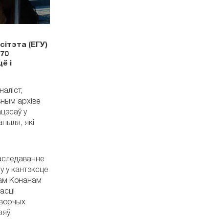
ітэта (ЕГУ)
170
ё і
аліст,
ьным архіве
цэсаў у
апыля, які
даследаванне
у у кантэксце
рам Конанам
асці
творчых
зяў.