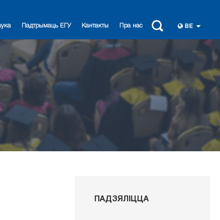
вука
Падтрымаць ЕГУ
Кантакты
Пра нас
BE
ПАДЗЯЛІЦЦА