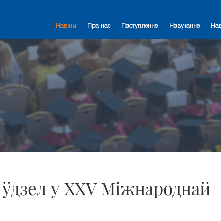
Навіны
Пра нас
Паступленне
Навучанне
На
 ўдзел у ХХV Міжнароднай