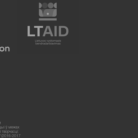
й
цыі ў межах
 творчасці:
У (2016-2017