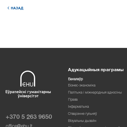
НАЗАД
Адукацыйныя праграмы
Бакалаўр
Бізнес-эканоміка
Палітыка і міжнародныя адносіны
Права
Інфарматыка
Стварэнне гульняў
+370 5 263 9650
Візуальны дызайн
office@ehu.lt