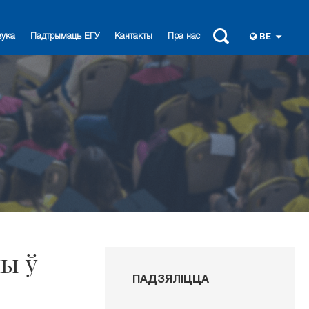
вука
Падтрымаць ЕГУ
Кантакты
Пра нас
BE
ны ў
ПАДЗЯЛІЦЦА