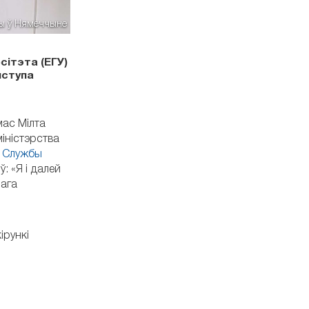
вы ў Нямеччыне
сітэта (ЕГУ)
ыступа
мас Мілта
іністэрства
а
Службы
: «Я і далей
нага
ірункі