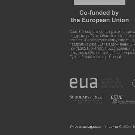
Сайт ЕГУ быў створаны пры фінансава
падтрымцы Еўрапейскага саюза і Шве
праекта «Перазагрузка ведаў, адукацыі і
падтрымка развіцця і мадэрнізацыі ЕГ
гг.)» (№202100-4789). Прадстаўленыя т
не адлюстроўваюць афіцыйнага мерка
Еўрапейскага саюза ці Швецыі.
Умовы выкарыстання сайта
© 2026 Е