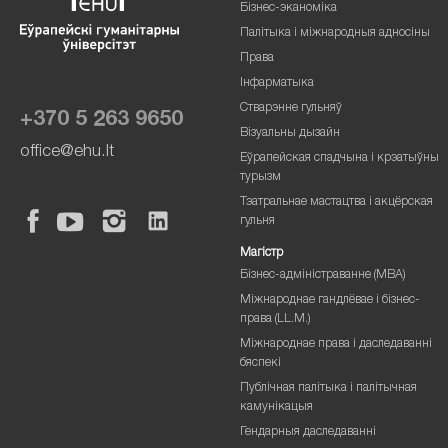
Бізнес-эканоміка
Палітыка і міжнародныя адносіны
Права
Інфарматыка
Стварэнне гульняў
+370 5 263 9650
Візуальны дызайн
office@ehu.lt
Еўрапейская спадчына і крэатыўны
турызм
Тэатральнае мастацтва і акцёрская
гульня
Магістр
Бізнес-адміністраванне (MBA)
Міжнароднае гандлёвае і бізнес-
права (LL.M.)
Міжнароднае права і даследаванні
бяспекі
Публічная палітыка і палітычная
камунікацыя
Гендарныя даследаванні