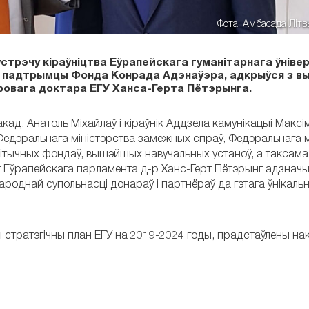
Фота: Амбасада Літ
трэчу кіраўніцтва Еўрапейскага гуманітарнага ўнівер
ры падтрымцы Фонда Конрада Адэнаўэра, адкрыўся з в
ровага доктара ЕГУ Ханса-Герта Пётэрынга.
акад. Анатоль Міхайлаў і кіраўнік Аддзела камунікацыі Максі
 Федэральнага міністэрства замежных спраў, Федэральнага м
алітычных фондаў, вышэйшых навучальных устаноў, а таксам
 Еўрапейскага парламента д-р Ханс-Герт Пётэрынг адзначыў
ароднай супольнасці донараў і партнёраў да гэтага ўнікаль
ы стратэгічны план ЕГУ на 2019-2024 годы, прадстаўлены нак