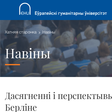
Хатняя старонка
Навіны
Навіны
Дасягненні і перспектыв
Берліне