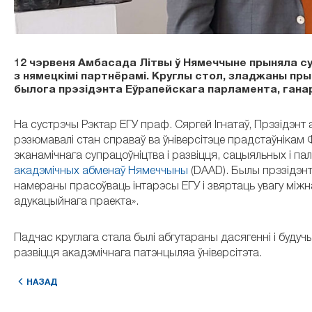
12 чэрвеня Амбасада Літвы ў Нямеччыне прыняла сус
з нямецкімі партнёрамі. Круглы стол, зладжаны п
былога прэзідэнта Еўрапейскага парламента, гана
На сустрэчы Рэктар ЕГУ праф. Сяргей Ігнатаў, Прэзідэнт 
рэзюмавалі стан справаў ва ўніверсітэце прадстаўнікам
эканамічнага супрацоўніцтва і развіцця, сацыяльных і п
акадэмічных абменаў Нямеччыны
(DAAD). Былы прэзідэнт
намераны прасоўваць інтарэсы ЕГУ і звяртаць увагу міжн
адукацыйнага праекта».
Падчас круглага стала былі абгутараны дасягенні і будуч
развіцця акадэмічнага патэнцыляа ўніверсітэта.
НАЗАД