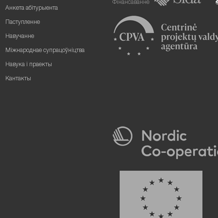
Фінансаванне
Анкета абітурыента
Паступленне
Навучанне
Міжнароднае супрацоўніцтва
Навука і праекты
Кантакты