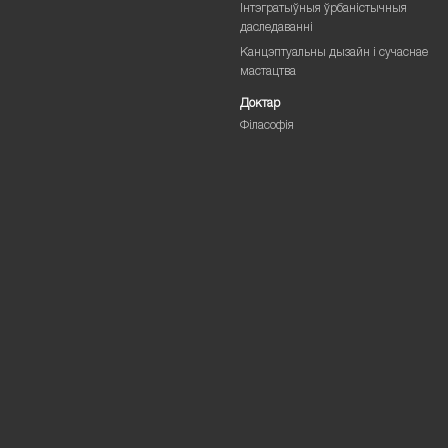
Інтэгратыўныя ўрбаністычныя
даследаванні
Канцэптуальны дызайн і сучаснае
мастацтва
Доктар
Філасофія