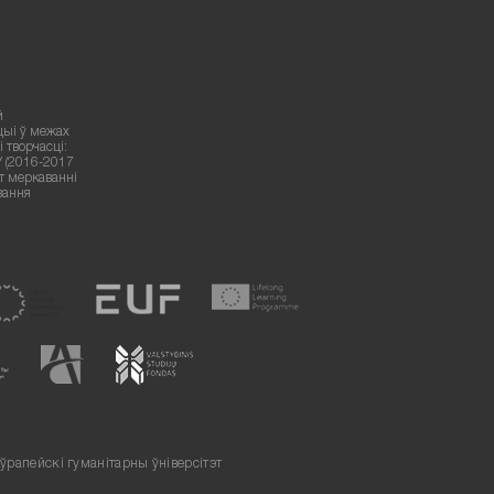
й
цыі ў межах
 творчасці:
У (2016-2017
ут меркаванні
вання
ўрапейскі гуманітарны ўніверсітэт