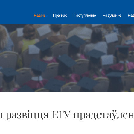
Навіны
Пра нас
Паступленне
Навучанне
На
ы развіцця ЕГУ прадстаўле