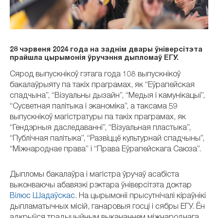
28 чэрвеня 2024 года на заднім двары ўніверсітэта
прайшла цырымонія ўручэння дыпломаў ЕГУ.
Сярод выпускнікоў гэтага года 108 выпускнікоў
бакалаўрыяту па такіх праграмах, як “Еўрапейская
спадчына”, “Візуальны дызайн”, “Медыя і камунікацыі”,
“Сусветная палітыка і эканоміка”, а таксама 59
выпускнікоў магістратуры па такіх праграмах, як
“Гендэрныя даследаванні”, “Візуальная пластыка”,
“Публічная палітыка”, “Развіццё культурнай спадчыны”,
“Міжнароднае права” і “Права Еўрапейскага Саюза”.
Дыпломы бакалаўра і магістра ўручаў асабіста
выконваючы абавязкі рэктара ўніверсітэта доктар
Вілюс Шадаўскас
. На цырымоніі прысутнічалі кіраўнікі
дыпламатычных місій, ганаровыя госці і сябры ЕГУ. Ён