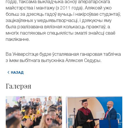
года), таксама выкладчыка асноў аператарскага
майстэрства і мантажу (з 2011 года). Аляксей ужо
больш за дзесяць гадоў вучыць і накіроўвае студэнтаў,
зацікаўленых у медыявытворчасці, і дзякуючы яму
была рэалізавана вялізная колькасць праектаў, а
многіх паспяховыя спецыялісты змаглі знайсці сваё
пакліканне.
Ва Універсітэце будзе ўсталяваная ганаровая таблічка
з імем выбітнага выпускніка Аляксея Седуры.
НАЗАД
Галерэя