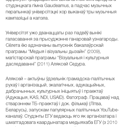
адкрыўся традыцыйным выкананнем міжнароднага
студэнцкага гімна Gaudeamus, а падчас музычных
перапынкаў універсітэцкі хор выканаў тры музычныя
кампазіцыі а капэла.
Універсітэт ужо дванаццаты раз падвёў вынікі
галасавання за прысуджэнне ганаровай узнагароды.
Сёлета ёю адзначаны выпускнік бакалаўрскай
праграмы “Медыя і візуальны дызайн” (2009),
магістарскай праграмы “Візуальныя і культурныя
даследаванні” (2011) Аляксей Седура.
Аляксей – актыўны ўдзельнік грамадска-палітычных
рухаў і арганізацый, экалагічных, адукацыйных,
дабрачынных, культурных ініцыятыў і праектаў
(Адукацыя, KAS, NDI, USAID). Фатограф. Працаваў над
стварэннем ТБ-праектаў і док. фільмаў (Літва,
Беларусь), запускам папулярных палітычных YouTube-
каналаў. Студэнты ЕГУ ведаюць яго як арганізатара і
шматгадовага каардынатара медыяхаба ЕГУ (з 2010