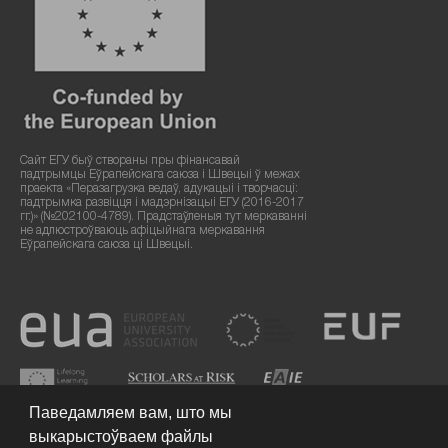
Сайт ЕГУ быў створаны пры фінансавай
падтрымцы Еўрапейскага саюза і Швецыі ў межах
праекта «Перазагрузка ведаў, адукацыі і творчасці:
падтрымка развіцця і мадэрнізацыі ЕГУ (2016-2017
гг.)» (№202100-4789). Прадстаўленыя тут меркаванні
не адлюстроўваюць афіцыйнага меркавання
Еўрапейскага саюза ці Швецыі.
Паведамляем вам, што мы
выкарыстоўваем файлы