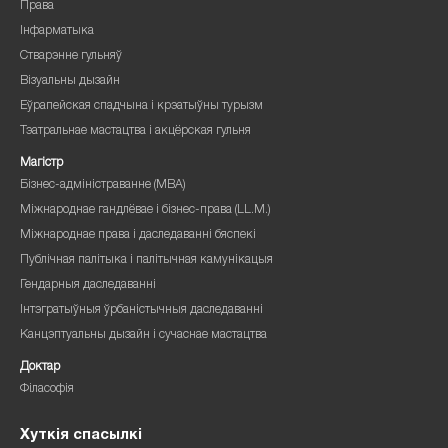
Права
Інфарматыка
Стварэнне гульняў
Візуальны дызайн
Еўрапейская спадчына і крэатыўны турызм
Тэатральнае мастацтва і акцёрская гульня
Магістр
Бізнес-адміністраванне (MBA)
Міжнароднае гандлёвае і бізнес-права (LL.M.)
Міжнароднае права і даследаванні бяспекі
Публічная палітыка і палітычная камунікацыя
Гендарныя даследаванні
Інтэгратыўныя ўрбаністычныя даследаванні
Канцэптуальны дызайн і сучаснае мастацтва
Доктар
Філасофія
Хуткія спасылкі