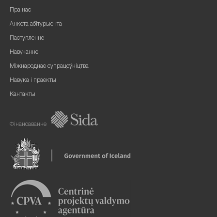
Пра нас
Анкета абітурыента
Паступленне
Навучанне
Міжнароднае супрацоўніцтва
Навука і праекты
Кантакты
Фінансаванне