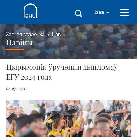
BE
Хатняя старонка
Навіны
Навіны
Цырымонія ўручэння дыпломаў
ЕГУ 2024 года
04-07-2024