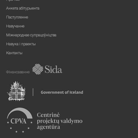
Анкета абітурыента
Паступленне
Навучанне
Міжнароднае супрацоўніцтва
Навука і праекты
Кантакты
Фінансаванне