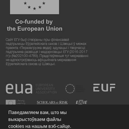
Сайт ЕГУ быў створаны пры фінансавай
падтрымцы Еўрапейскага саюза і Швецыі ў межах
праекта «Перазагрузка ведаў, адукацыі і творчасці:
падтрымка развіцця і мадэрнізацыі ЕГУ (2016-2017
гг.)» (№202100-4789). Прадстаўленыя тут меркаванні
не адлюстроўваюць афіцыйнага меркавання
Еўрапейскага саюза ці Швецыі.
Паведамляем вам, што мы
выкарыстоўваем файлы
cookies на нашым вэб-сайце.