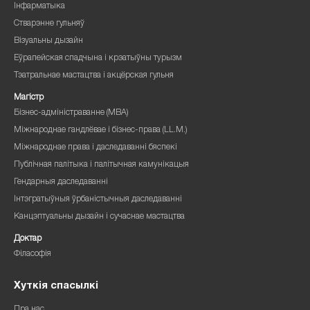
Інфарматыка
Стварэнне гульняў
Візуальны дызайн
Еўрапейская спадчына і крэатыўны турызм
Тэатральнае мастацтва і акцёрская гульня
Магістр
Бізнес-адміністраванне (MBA)
Міжнароднае гандлёвае і бізнес-права (LL.M.)
Міжнароднае права і даследаванні бяспекі
Публічная палітыка і палітычная камунікацыя
Гендарныя даследаванні
Інтэгратыўныя ўрбаністычныя даследаванні
Канцэптуальны дызайн і сучаснае мастацтва
Доктар
Філасофія
Хуткія спасылкі
Пра нас