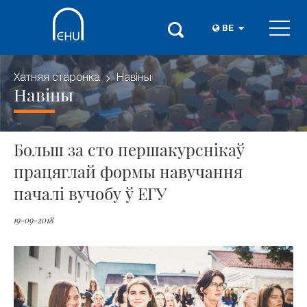
BE
Хатняя старонка
Навіны
Навіны
Больш за сто першакурснікаў
працяглай формы навучання
пачалі вучобу ў ЕГУ
19-09-2018