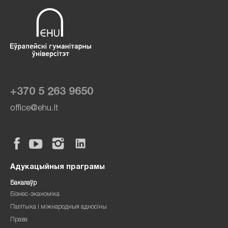
+370 5 263 9650
office@ehu.lt
Адукацыйныя праграмы
Бакалаўр
Бізнес-эканоміка
Палітыка і міжнародныя адносіны
Права