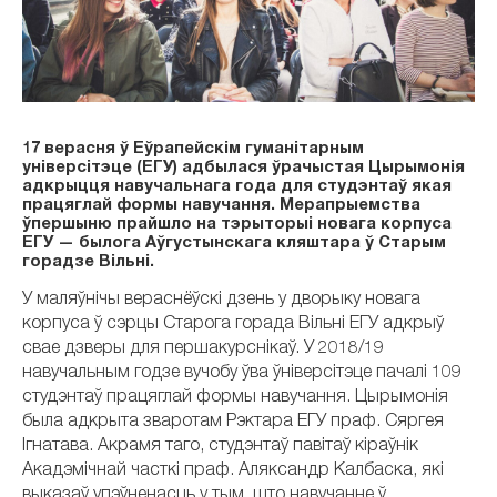
17 верасня ў Еўрапейскім гуманітарным
універсітэце (ЕГУ) адбылася ўрачыстая Цырымонія
адкрыцця навучальнага года для студэнтаў якая
працяглай формы навучання. Мерапрыемства
ўпершыню прайшло на тэрыторыі новага корпуса
ЕГУ — былога Аўгустынскага кляштара ў Старым
горадзе Вільні.
У маляўнічы вераснёўскі дзень у дворыку новага
корпуса ў сэрцы Старога горада Вільні ЕГУ адкрыў
свае дзверы для першакурснікаў. У 2018/19
навучальным годзе вучобу ўва ўніверсітэце пачалі 109
студэнтаў працяглай формы навучання. Цырымонія
была адкрыта зваротам Рэктара ЕГУ праф. Сяргея
Ігнатава. Акрамя таго, студэнтаў павітаў кіраўнік
Акадэмічнай часткі праф. Аляксандр Калбаска, які
выказаў упэўненасць у тым, што навучанне ў