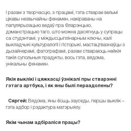
І разам з творчасцю, з працамі, гэта стварае вельмі
цікавы незвычайны фенамен, накіраваны на
папулярызацыю ведаў пра Фларэнцыю,
дэманстрацыю таго, што можна дасягнуць у супрацы
са студэнтамі, у міждысцыплінарным ключы, калі
выкладчыкі культуралогіі і гісторыкі, мастацтвазнаўцы з
дызайнерамі, фатографамі, разам ствараюць нейкія
такія супольныя прадукты, вось гэта, вядома,
унікальны фенамен.
Якія выклікі і цяжкасці ўзнікалі пры стварэнні
гэтага артбука, і як яны былі пераадолены?
Сяргей:
Вядома, яны ёсьць зауседы, першы выклік –
гэта адбор і рэдактура матэрыялу.
Якім чынам адбіраліся працы?