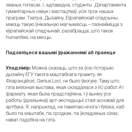
званых топасах. І, адпаведна, студэнты Дэпартамента
гуманітарных навук і мастацтваў, усіх трох нашых
праграм: Тэатра, Дызайну, Еўрапейскай спадчыны,
маюць такую ўнікальную магчымасць – пазнаёміцца з
еўрапейскай спадчынай, разабрацца, што такое
humanities, на месцы.
Падзяліцеся вашымі ўражаннямі аб праекце
Уладзімір:
Можна сказаць, што за ўсю гісторыю
дызайну ЕГУ такога маштабнага праекту, як
Фларэнційскі, Genius Loci, не было ўвогуле. Таму што
гэта вялізная выстава, якая складалася з 80 работ А1
фармату, якая была прадстаўлена. І ў выніку ўсе
работы ўдзельнікаў арт-экспедыцыі сталі асновай для
артбука. Я, напрыклад, не памятаю нічога і блізка, каб
было па маштабе, па сродках, па ўкладзеных сілах,
нават падобна на гэта.