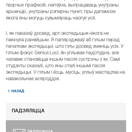
творчых прафесій, напэўна, выпрацаваць унутраны
арыенцір, унутраны рэперны пункт, пры дапамозе
якога яны могуць сувымяраць наогул усё.
І, як паказаў досвед, арт-экспедыцыя нікога не
пакінула ранейшым. Я папярэджваў аб гэтым перад
пачаткам экспедыцыі, што гэты досвед зменіць усіх. У
гэтым фокус Genius Loci, ён уплывае падспудна, але
чалавек становіцца іншым пасля сустрэчы з ім. Самі
студэнты сказалі, што яны сталі іншымі пасля
экспедыцыі. У гэтым і ёсць, мусіць, уплыў мастацтва на
навакольнае асяроддзе.
НАЗАД
ПАДЗЯЛІЦЦА
ПАДПІСАЦЦА