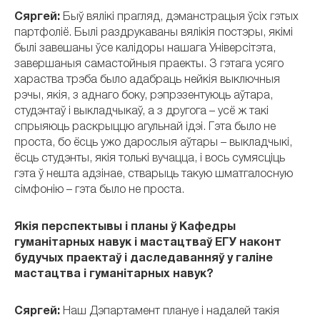
Сяргей:
Быў вялікі прагляд, дэманстрацыя ўсіх гэтых
партфоліё. Былі раздрукаваны вялікія постэры, якімі
былі завешаны ўсе калідоры нашага Універсітэта,
завершаныя самастойныя праекты. З гэтага усяго
хараства трэба было адабраць нейкія выключныя
рэчы, якія, з аднаго боку, рэпрэзентуюць аўтара,
студэнтаў і выкладчыкаў, а з другога – усё ж такі
спрыяюць раскрыццю агульнай ідэі. Гэта было не
проста, бо ёсць ужо дарослыя аўтары – выкладчыкі,
ёсць студэнты, якія толькі вучацца, і вось сумясціць
гэта ў нешта адзінае, стварыць такую шматгалосную
сімфонію – гэта было не проста.
Якія перспектывы і планы ў Кафедры
гуманітарных навук і мастацтваў ЕГУ наконт
будучых праектаў і даследаванняў у галіне
мастацтва і гуманітарных навук?
Сяргей:
Наш Дэпартамент плануе і надалей такія