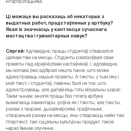
інтэрпрэтацыямі.
Ці можаце вы расказаць аб некаторых з
выдатных работ, прадстаўленых у артбуку?
Якая іх значнасць у кантэксце сучаснага
мастацтва і гуманітарных навук?
Сяргей:
Адпаведна, працы студэнтаў ствараліся
цалкам там на месцы. Студэнты рэалізоўвалі свае
праекты пад кіраўніцтвам настаўнікаў. І, адпаведна,
мы мэтава ўжо адбіралі нешта такое, што можа
адлюстраваць нашыя праекты. А тэксты, у тым ліку і
мой тэкст, і студэнтаў, павінны былі не тое, што
адлюстроуваць, але дапаўняць гэты візуальны шэраг.
Такім чынам, многія працы без гэтага арбука
вымагаюць каментары, роўна як і тэксты, але тэксты,
разам з творамі, дызайнерскімі, графічнымі,
створанымі разам на месцы, яны ствараюць нейкі такі
гіпертэкст, такі суцэльны культурны прадукт, такое
нераз’ёмнае злучэнне.