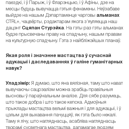
паездкі, і ў Парыж, і ў Фларэнцыю, і ў Афіны, дзе на
месцы будуць вывучацца гэтыя фенамены. Неўзабаве
выйдзе на нашым Дэпартаменце чарговы
альманах
CTRL+, чацвёрты, рэдактарам якога з’яуляецца наш
дацэнт
Сцяпан Стурэйка
. На гэты раз гэты альманах
будзе прысвечаны праву на спадчыну, нашым правам
на культурную спадчыну. Гэта з найбліжэйшых планаў.
Якая роля і значэнне мастацтва ў сучаснай
адукацыі і даследаваннях ў галіне гуманітарных
навук?
Уладзімір:
Я думаю, што яна вялізная, таму што нават
вывучаючы сацрэалізм можна зрабіць правільныя
высновы ў параўнальным аналізе. Для сябе разумець,
што такое добра і што такое кепска. Адмоўныя
прыклады мастацтва вельмі важныя і для адукацыі, і ў
цэлым для выхавання пачуццяў, як гэта было некалі.
Таму я лічу, што нагляднасць, асабліва нагляднасць
творамі сусветнага мастацтва, дапамагае людзям