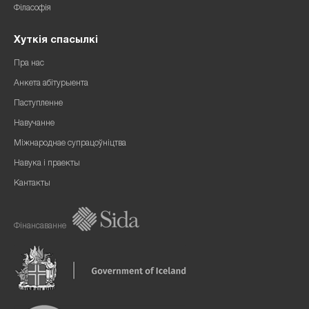
Філасофія
Хуткія спасылкі
Пра нас
Анкета абітурыента
Паступленне
Навучанне
Міжнароднае супрацоўніцтва
Навука і праекты
Кантакты
Фінансаванне