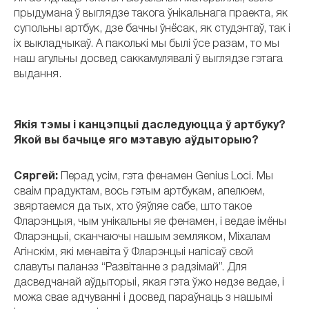
прыдумана ў выглядзе такога ўнікальнага праекта, як
супольны артбук, дзе бачны ўнёсак, як студэнтаў, так і
іх выкладчыкаў. А паколькі мы былі ўсе разам, то мы
наш агульны досвед саккамулявалі ў выглядзе гэтага
выдання.
Якія тэмы і канцэпцыі даследуюцца ў артбуку?
Якой вы бачыце яго мэтавую аўдыторыю?
Сяргей:
Перад усім, гэта фенамен Genius Loci.
Мы
сваім прадуктам, вось гэтым артбукам, апелюем,
звяртаемся да тых, хто ўяўляе сабе, што такое
Фларэнцыя, чым унікальны яе фенамен, і ведае імёны
Фларэнцыі, сканчаючы нашым земляком, Міхалам
Агінскім, які менавіта ў Фларэнцыі напісаў свой
славуты паланэз “Развітанне з радзімай”. Для
дасведчанай аўдыторыі, якая гэта ўжо недзе ведае, і
можа свае адчуванні і досвед параўнаць з нашымі