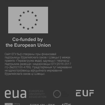
Сайт ЕГУ быў створаны пры фінансавай
падтрымцы Еўрапейскага саюза і Швецыі ў межах
праекта «Перазагрузка ведаў, адукацыі і творчасці:
падтрымка развіцця і мадэрнізацыі ЕГУ (2016-2017
гг.)» (№202100-4789). Прадстаўленыя тут меркаванні
не адлюстроўваюць афіцыйнага меркавання
Еўрапейскага саюза ці Швецыі.