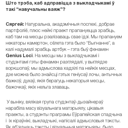
Што трэба, каб адправіцца з выкладчыкамі ў
такі “навучальны ваяж”?
Сяргей:
Натуральна, акадэмічныя поспехі, добрае
партфоліё, плюс нейкі праект прапануецца зрабіць,
каб там на месцы рэалізаваць свае ідэі. Мы прапануем
некаторы камертон, сёлета гэта было “Выгнанне”, а
калі надумалі зрабіць артбук – гэта быў фенамен
Genius Loci
. На месцы мы з выкладчыкамі і
студэнтамі гэты фенамен разглядалі, у выглядзе
воркшопаў, мы адмыслова хадзілі па нейкіх месцах,
дзе можна было знайсці гэтых геніусаў лочы, антычных
бажкоў, духаў, якія берагуць некаторыя месцы,
бажочкаў, якіх нельга злаваць.
У выніку, вялікая група студэнтаў-дызайнераў
нарабіла масу візуальнага матэрыялу, цікавыя
праекты, а студэнты праграмы Еўрапейская спадчына
і іх кіраўнікі, выкладчыкі, напісалі адмысловыя тэксты.
Як аб’яднаць тэксты і візуальныя матэрыялы, было