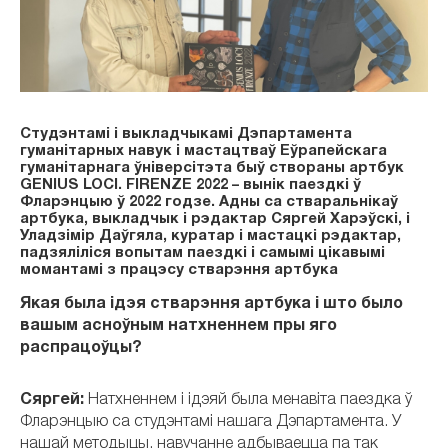
Студэнтамі і выкладчыкамі Дэпартамента
гуманітарных навук і мастацтваў Еўрапейскага
гуманітарнага ўніверсітэта быў створаны артбук
GENIUS LOCI. FIRENZE 2022 – вынік паездкі ў
Фларэнцыю ў 2022 годзе. Адны са стваральнікаў
артбука, выкладчык і рэдактар Сяргей Харэўскі, і
Уладзімір Даўгяла, куратар і мастацкі рэдактар,
падзяліліся вопытам паездкі і самымі цікавымі
момантамі з працэсу стварэння артбука
Якая была ідэя стварэння артбука і што было
вашым асноўным натхненнем пры яго
распрацоўцы?
Сяргей:
Натхненнем і ідэяй была менавіта паездка ў
Фларэнцыю са студэнтамі нашага Дэпартамента
. У
нашай методыцы, навучанне адбываецца па так