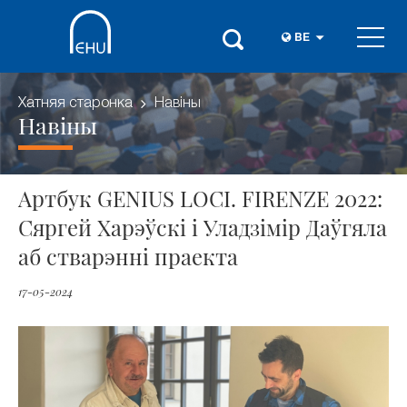
BE
Хатняя старонка
Навіны
Навіны
Артбук GENIUS LOCI. FIRENZE 2022:
Сяргей Харэўскі і Уладзімір Даўгяла
аб стварэнні праекта
17-05-2024