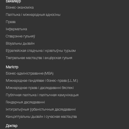
Бакалаўр
Бізнес-эканоміка
Палітыка і міжнародныя адносіны
Права
Інфарматыка
Стварэнне гульняў
Візуальны дызайн
Еўрапейская спадчына і крэатыўны турызм
Тэатральнае мастацтва і акцёрская гульня
Магістр
Бізнес-адміністраванне (MBA)
Міжнароднае гандлёвае і бізнес-права (LL.M.)
Міжнароднае права і даследаванні бяспекі
Публічная палітыка і палітычная камунікацыя
Гендарныя даследаванні
Інтэгратыўныя ўрбаністычныя даследаванні
Канцэптуальны дызайн і сучаснае мастацтва
Доктар