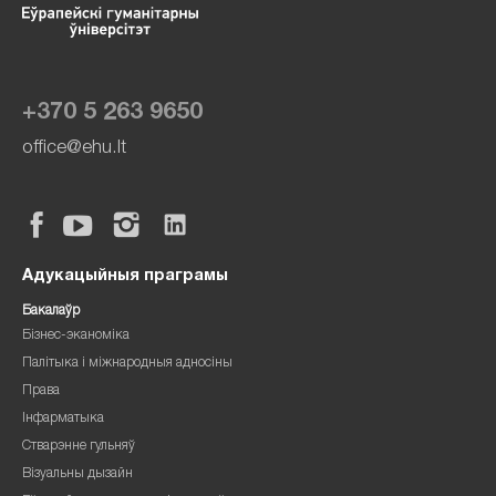
+370 5 263 9650
office@ehu.lt
Адукацыйныя праграмы
Бакалаўр
Бізнес-эканоміка
Палітыка і міжнародныя адносіны
Права
Інфарматыка
Стварэнне гульняў
Візуальны дызайн