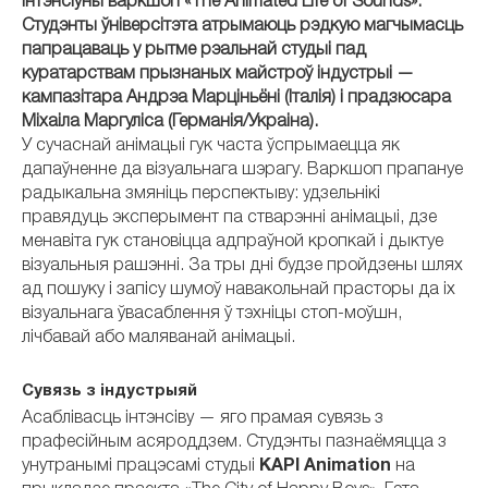
інтэнсіўны варкшоп «The Animated Life of Sounds».
Студэнты ўніверсітэта атрымаюць рэдкую магчымасць
папрацаваць у рытме рэальнай студыі пад
куратарствам прызнаных майстроў індустрыі —
кампазітара Андрэа Марціньёні (Італія) і прадзюсара
Міхаіла Маргуліса (Германія/Украіна).
У сучаснай анімацыі гук часта ўспрымаецца як
дапаўненне да візуальнага шэрагу. Варкшоп прапануе
радыкальна змяніць перспектыву: удзельнікі
правядуць эксперымент па стварэнні анімацыі, дзе
менавіта гук становіцца адпраўной кропкай і дыктуе
візуальныя рашэнні. За тры дні будзе пройдзены шлях
ад пошуку і запісу шумоў навакольнай прасторы да іх
візуальнага ўвасаблення ў тэхніцы стоп-моўшн,
лічбавай або маляванай анімацыі.
Сувязь з індустрыяй
Асаблівасць інтэнсіву — яго прамая сувязь з
прафесійным асяроддзем. Студэнты пазнаёмяцца з
унутранымі працэсамі студыі
KAPI Animation
на