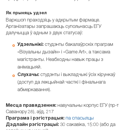
Як прыняць удзел
Варкшоп праходзіць у адкрытым фармаце.
Арганізатары запрашаюць супольнасць ЕГУ
далучыцца ў адным з двух статусаў:
Удзельнікі:
студэнты бакалаўрскіх праграм
«Візуальны дызайн» і «Game Art», а таксама
магістранты. Неабходны навык працы з
анімацыяй.
Слухачы:
студэнты і выкладчыкі ўсіх кірункаў
(доступ да лекцыйнай часткі і фінальнага
абмеркавання).
Месца правядзення:
навучальны корпус ЕГУ (пр-т
Саванору 28), аўд. 217
Праграма
і рэгістрацыя:
па спасылцы
Дэдлайн рэгістрацыі:
30 сакавіка, 15:00 (або да