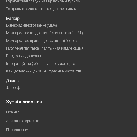
Еўрапейская спадчына і крэатыўны турызм
Тэатральнае мастацтва і акцёрская гульня
Магістр
Бізнес-адміністраванне (MBA)
Міжнароднае гандлёвае і бізнес-права (LL.M.)
Міжнароднае права і даследаванні бяспекі
Публічная палітыка і палітычная камунікацыя
Гендарныя даследаванні
Інтэгратыўныя ўрбаністычныя даследаванні
Канцэптуальны дызайн і сучаснае мастацтва
Доктар
Філасофія
Хуткія спасылкі
Пра нас
Анкета абітурыента
Паступленне