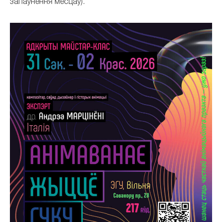
запаўнення месцаў).