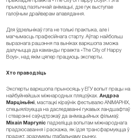
прыкладзе праекта «The City of Happy Boys». Гэта
прыклад паэтычнай анімацыі, дзе гук выступае
галоўным драйверам апавядання.
Для ўдзельнікаў гэта не толькі практыка, але і
магчымасць прафесійнага старту. Аўтар найбольш
выразнага рашэння па выніках варкшопа зможа
далучыцца да каманды праекта «The City of Happy
Boys», над якім цяпер працуюць эксперты.
Хто праводзіць
Эксперты варкшопа прыносяць у ЕГУ вопыт працы на
найбуйнейшых міжнародных пляцоўках.
Андрэа
Марціньёні
, мастацкі кіраўнік фестывалю ANIMAPHIX,
спецыялізуецца на даследаванні гукавых ландшафтаў
і стварэнні саўндтрэкаў да анімацыйных фільмаў.
Міхаіл Маргуліс
падзеліцца вопытам міжнароднага
прадзюсавання і раскажа, як ідэя трансфармуецца ў
прадукт, зразумелы глабальнаму рынку.