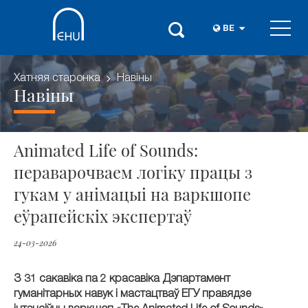
BE
Хатняя старонка
Навіны
Навіны
Animated Life of Sounds:
пераварочваем логіку працы з
гукам у анімацыі на варкшопе
еўрапейскіх экспертаў
24-03-2026
З 31 сакавіка па 2 красавіка Дэпартамент
гуманітарных навук і мастацтваў ЕГУ правядзе