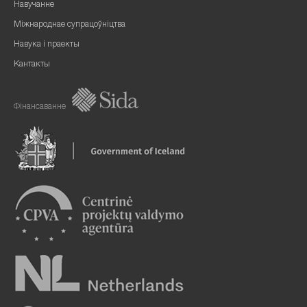
Навучанне
Міжнароднае супрацоўніцтва
Навука і праекты
Кантакты
Фінансаванне