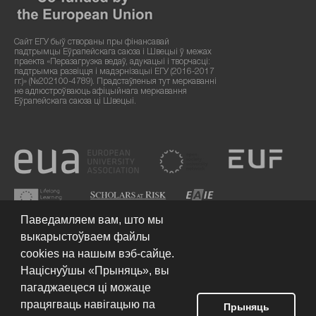
Сайт ЕГУ быў створаны пры фінансавай
падтрымцы Еўрапейскага саюза і Швецыі ў межах
праекта «Перазагрузка ведаў, адукацыі і творчасці:
падтрымка развіцця і мадэрнізацыі ЕГУ (2016-2017
гг.)» (№202100-4789). Прадстаўленыя тут меркаванні
не адлюстроўваюць афіцыйнага меркавання
Еўрапейскага саюза ці Швецыі.
Паведамляем вам, што мы
выкарыстоўваем файлы
cookies на нашым вэб-сайце.
Націснуўшы «Прыняць», вы
пагаджаецеся ці можаце
працягваць навігацыю па
Умовы выкарыстання сайта
© 2026 Еўрапейскі гуманітарны
Прыняць
ўніверсітэт