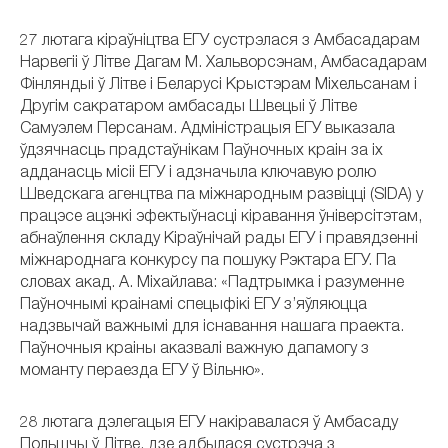
27 лютага кіраўніцтва ЕГУ сустрэлася з Амбасадарам
Нарвегіі ў Літве Дагам М. Хальворсэнам, Амбасадарам
Фінляндыі ў Літве і Беларусі Крыстэрам Міхельсанам і
Другім сакратаром амбасады Швецыі ў Літве
Самуэлем Персанам. Адміністрацыя ЕГУ выказала
ўдзячнасць прадстаўнікам Паўночных краін за іх
адданасць місіі ЕГУ і адзначыла ключавую ролю
Шведскага агенцтва па міжнародным развіцці (SIDA) у
працэсе ацэнкі эфектыўнасці кіравання ўніверсітэтам,
абнаўлення складу Кіраўнічай рады ЕГУ і правядзенні
міжнароднага конкурсу па пошуку Рэктара ЕГУ. Па
словах акад. А. Міхайлава: «Падтрымка і разуменне
Паўночнымі краінамі спецыфікі ЕГУ з’яўляюцца
надзвычай важнымі для існавання нашага праекта.
Паўночныя краіны аказвалі важную дапамогу з
моманту пераезда ЕГУ ў Вільню».
28 лютага дэлегацыя ЕГУ накіравалася ў Амбасаду
Польшчы ў Літве, дзе адбылася сустрэча з