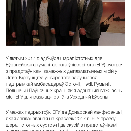
У лютым 2017 г. адбыўся шэраг істотных для
Еўрапейскага гуманітарнага ўніверсітэта (ЕГУ) сустрэч
з прадстаўнікамі замежных дыпламатычных місій у
Літве. Кіраўніцтва ўніверсітэта заручылася
падтрымкай амбасадараў Эстоніі, Чэхіі, Румыніі,
Польшчы і Паўночных краін, якія адзначылі важнасць
місіі ЕГУ для развіцця рэгіёна Усходняй Еўропы.
У межах падрыхтоўкі ЕГУ да Донарскай канферэнцыі,
якая запланаваная на красавік 2017 г., ЕГУ правёў
шэраг істотных сустрэч і дыскусій з прадстаўнікамі