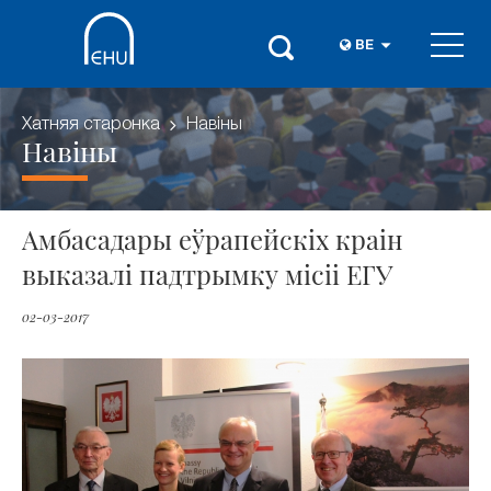
BE
Хатняя старонка
Навіны
Навіны
Амбасадары еўрапейскіх краін
выказалі падтрымку місіі ЕГУ
02-03-2017