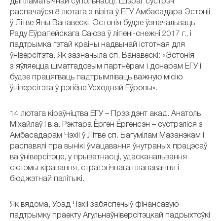
дыпламатычнай супольнасці. Шэраг сустрэч
распачаўся 8 лютага з візіта ў ЕГУ Амбасадара Эстоніі
ў Літве Яны Ванавескі. Эстонія будзе ўзначальваць
Раду Еўрапейскага Саюза ў ліпені-снежні 2017 г., і
падтрымка гэтай краіны надвычай істотная для
ўніверсітэта. Як зазначыла сп. Ванавескі: «Эстонія
з’яўляецца шматгадовым партнёрам і донарам ЕГУ і
будзе працягваць падтрымліваць важную місію
ўніверсітэта ў рэгіёне Усходняй Еўропы».
14 лютага кіраўніцтва ЕГУ – Прэзідэнт акад. Анатоль
Міхайлаў і в.а. Рэктара Ёрген Ёргенсэн – сустрэліся з
Амбасадарам Чэхіі ў Літве сп. Багумілам Мазанэкам і
распавялі пра вынікі ўмацавання ўнутраных працэсаў
ва ўніверсітэце, у прыватнасці, удасканальвання
сістэмы кіравання, стратэгічнага планавання і
бюджэтнай палітыкі.
Як вядома, Урад Чэхіі забяспечыў фінансавую
падтрымку праекту Агульнаўніверсітэцкай падрыхтоўкі