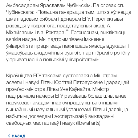
Амбасадарам Яраславам Чубіньскім. Па словах сп.
Чубіньскага: «Польшча ганарыцца тым, што з’яўляецца
шматгадовым сябрам і донарам ЕГУ. Перспектывы
развіцця ўніверсітэта, прадстаўленыя акад. А.
Міхайлавым і в.а. Рэктара Ё. Ёргенсэнам, выклікаюць
вялікія надзеі. Мы падтрымліваем імкненне
ўніверсітэта працягваць паляпшаць якасць адукацыі і
ўмацоўваць акадэмічныя сувязі з партнёрамі з рэгіёну,
у прыватнасці з польскімі ўніверсітэтамі».
Кіраўніцтва ЕГУ таксама сустрэлася з Міністрам
асветы і навукі Літвы Юргітай Пятраўскене і дарадцай
прэм’ер-міністра Літвы Уне Каўнайтэ. Міністр
падтрымала намеры ЕГУ развіваць больш шчыльнае
навуковае і акадэмічнае супрацоўніцтва з іншымі
вышэйшымі навучальнымі ўстановамі Літвы і дзяліцца
набытым досведам і экспертызай ў выкладанні
свабодных мастацтваў і навук (liberal arts).
НАЗАД