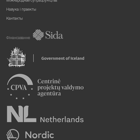
Міжнароднае супрацоўніцтва
Навука і праекты
Кантакты
Фінансаванне