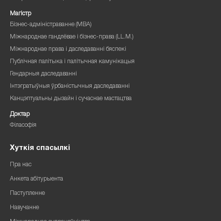
Магістр
Бізнес-адміністраванне (MBA)
Міжнароднае гандлёвае і бізнес-права (LL.M.)
Міжнароднае права і даследаванні бяспекі
Публічная палітыка і палітычная камунікацыя
Гендарныя даследаванні
Інтэгратыўныя ўрбаністычныя даследаванні
Канцэптуальны дызайн і сучаснае мастацтва
Доктар
Філасофія
Хуткія спасылкі
Пра нас
Анкета абітурыента
Паступленне
Навучанне