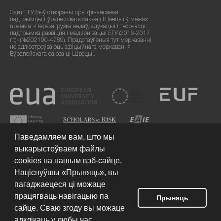
Сайт ЕГУ быў створаны пры фінансавай
падтрымцы Еўрапейскага саюза і Швецыі ў межах
праекта «Перазагрузка ведаў, адукацыі і творчасці:
падтрымка развіцця і мадэрнізацыі ЕГУ (2016-2017
гг.)» (№202100-4789). Прадстаўленыя тут меркаванні
не адлюстроўваюць афіцыйнага меркавання
Еўрапейскага саюза ці Швецыі.
Паведамляем вам, што мы
выкарыстоўваем файлы
cookies на нашым вэб-сайце.
Націснуўшы «Прыняць», вы
пагаджаецеся ці можаце
працягваць навігацыю па
Умовы выкарыстання сайта
© 2026 Еўрапейскі гуманітарны
Прыняць
ўніверсітэт
сайце. Сваю згоду вы можаце
адклікаць у любы час,