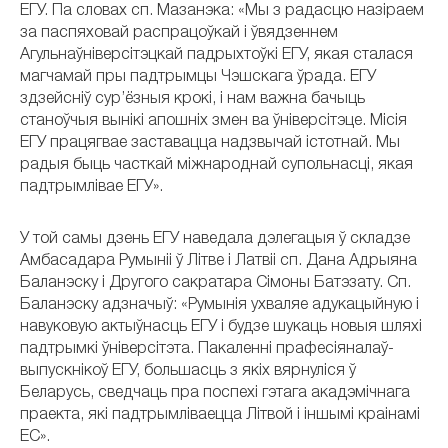
ЕГУ. Па словах сп. Мазанэка: «Мы з радасцю назіраем
за паспяховай распрацоўкай і ўвядзеннем
Агульнаўніверсітэцкай падрыхтоўкі ЕГУ, якая сталася
магчамай пры падтрымцы Чэшскага ўрада. ЕГУ
здзейсніў сур’ёзныя крокі, і нам важна бачыць
станоўчыя вынікі апошніх змен ва ўніверсітэце. Місія
ЕГУ працягвае заставацца надзвычай істотнай. Мы
радыя быць часткай міжнароднай супольнасці, якая
падтрымлівае ЕГУ».
У той самы дзень ЕГУ наведала дэлегацыя ў складзе
Амбасадара Румыніі ў Літве і Латвіі сп. Дана Адрыяна
Баланэску і Другого сакратара Сімоны Батэзату. Сп.
Баланэску адзначыў: «Румынія ухваляе адукацыйную і
навуковую актыўнасць ЕГУ і будзе шукаць новыя шляхі
падтрымкі ўніверсітэта. Пакаленні прафесіяналаў-
выпускнікоў ЕГУ, большасць з якіх вярнуліся ў
Беларусь, сведчаць пра поспехі гэтага акадэмічнага
праекта, які падтрымліваецца Літвой і іншымі краінамі
ЕС».