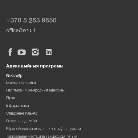
+370 5 263 9650
office@ehu.lt
Адукацыйныя праграмы
Бакалаўр
Бізнес-эканоміка
Палітыка і міжнародныя адносіны
Права
Інфарматыка
Стварэнне гульняў
Візуальны дызайн
Еўрапейская спадчына і крэатыўны турызм
Тэатральнае мастацтва і акцёрская гульня