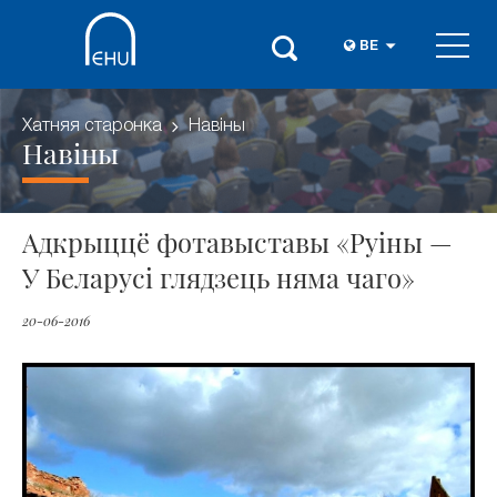
BE
Хатняя старонка
Навіны
Навіны
Адкрыццё фотавыставы «Руіны —
У Беларусі глядзець няма чаго»
20-06-2016