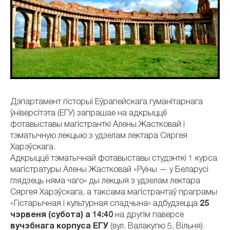
Дэпартамент гісторыі Еўрапейскага гуманітарнага
ўніверсітэта (ЕГУ) запрашае на адкрыццё
фотавыставы магістранткі Алены Жастковай і
тэматычную лекцыю з удзелам лектара Сяргея
Харэўскага.
Адкрыццё тэматычнай фотавыставы студэнткі 1 курса
магістратуры Алены Жастковай «Руіны — у Беларусі
глядзець няма чаго» ды лекцыя з удзелам лектара
Сяргея Харэўскага, а таксама магістрантаў праграмы
«Гістарычная і культурная спадчына» адбудзецца
25
чэрвеня (субота) а 14:40
на другім паверсе
вучэбнага корпуса ЕГУ
(вул. Валакупю 5, Вільня).