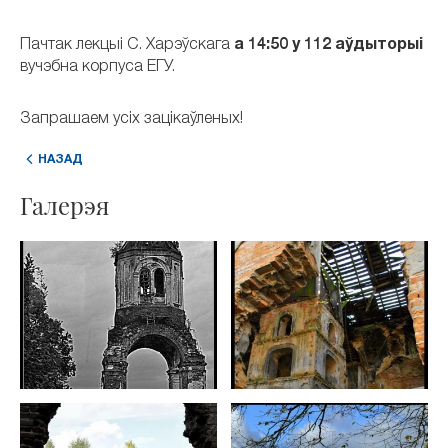
Пачтак лекцыі С. Харэўскага
а 14:50 у 112 аўдыторыі
вучэбна корпуса ЕГУ.
Запрашаем усіх зацікаўленых!
НАЗАД
Галерэя