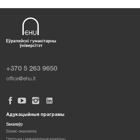
+370 5 263 9650
office@ehu.lt
Адукацыйныя праграмы
Бакалаўр
Бізнес-эканоміка
Палітыка і міжнародныя адносіны