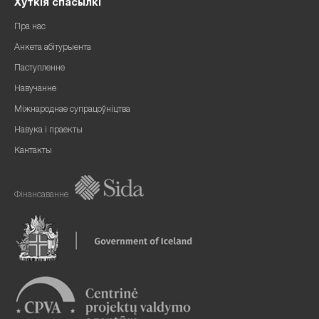
Хуткія спасылкі
Пра нас
Анкета абітурыента
Паступленне
Навучанне
Міжнароднае супрацоўніцтва
Навука і праекты
Кантакты
Фінансаванне