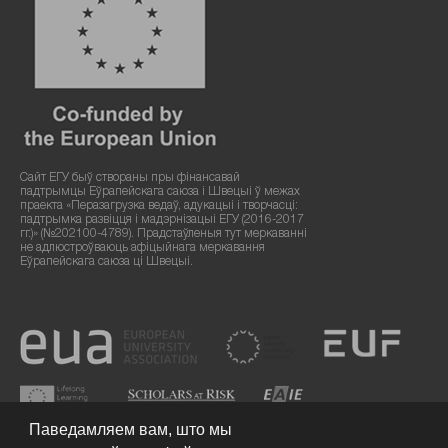
Сайт ЕГУ быў створаны пры фінансавай
падтрымцы Еўрапейскага саюза і Швецыі ў межах
праекта «Перазагрузка ведаў, адукацыі і творчасці:
падтрымка развіцця і мадэрнізацыі ЕГУ (2016-2017
гг.)» (№202100-4789). Прадстаўленыя тут меркаванні
не адлюстроўваюць афіцыйнага меркавання
Еўрапейскага саюза ці Швецыі.
Паведамляем вам, што мы