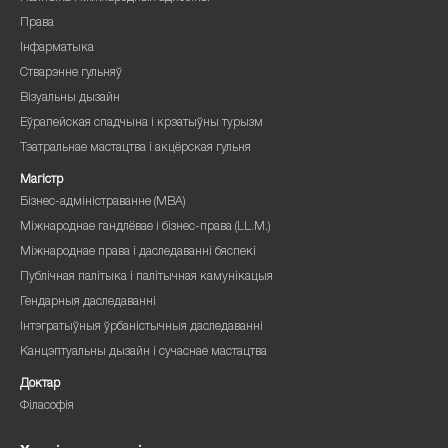
Права
Інфарматыка
Стварэнне гульняў
Візуальны дызайн
Еўрапейская спадчына і крэатыўны турызм
Тэатральнае мастацтва і акцёрская гульня
Магістр
Бізнес-адміністраванне (MBA)
Міжнароднае гандлёвае і бізнес-права (LL.M.)
Міжнароднае права і даследаванні бяспекі
Публічная палітыка і палітычная камунікацыя
Гендарныя даследаванні
Інтэгратыўныя ўрбаністычныя даследаванні
Канцэптуальны дызайн і сучаснае мастацтва
Доктар
Філасофія