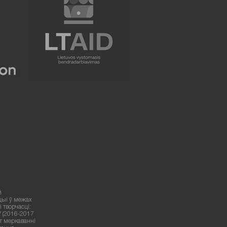
й
цыі ў межах
 творчасці:
У (2016-2017
ут меркаванні