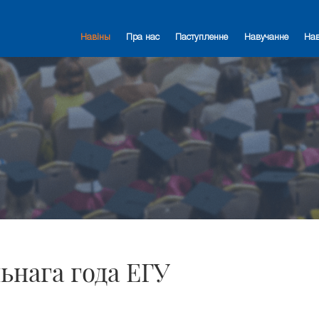
Навіны
Пра нас
Паступленне
Навучанне
На
ьнага года ЕГУ