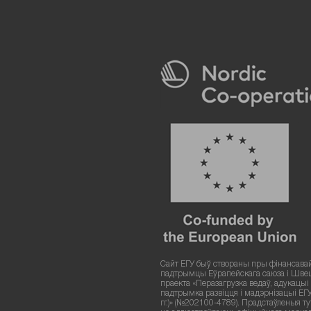
Сайт ЕГУ быў створаны пры фінансава
падтрымцы Еўрапейскага саюза і Шве
праекта «Перазагрузка ведаў, адукацыі і
падтрымка развіцця і мадэрнізацыі ЕГ
гг.)» (№202100-4789). Прадстаўленыя т