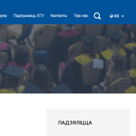
вука
Падтрымаць ЕГУ
Кантакты
Пра нас
BE
ПАДЗЯЛІЦЦА