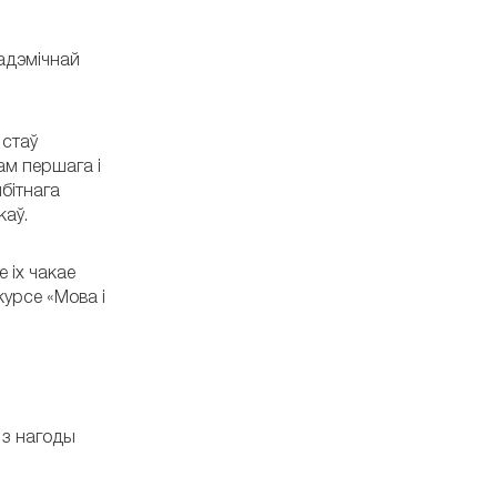
кадэмічнай
 стаў
ам першага і
бітнага
каў.
 іх чакае
урсе «Мова і
 з нагоды