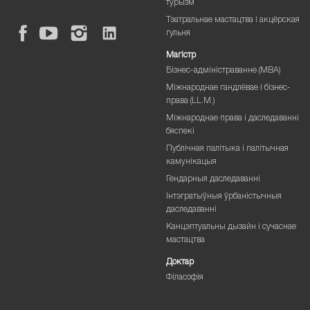
турызм
Тэатральнае мастацтва і акцёрская
гульня
Магістр
Бізнес-адміністраванне (MBA)
Міжнароднае гандлёвае і бізнес-
права (LL.M.)
Міжнароднае права і даследаванні
бяспекі
Публічная палітыка і палітычная
камунікацыя
Гендарныя даследаванні
Інтэгратыўныя ўрбаністычныя
даследаванні
Канцэптуальны дызайн і сучаснае
мастацтва
Доктар
Філасофія