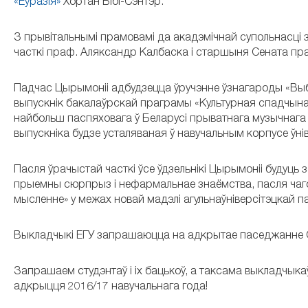
«Еўразія»
Хортан Бібі-Сэнтэр.
З прывітальнымі прамовамі да акадэмічнай супольнасці з
часткі праф. Аляксандр Калбаска і старшыня Сената пр
Падчас Цырымоніі адбудзецца ўручэнне ўзнагароды «Выбі
выпускнік бакалаўрскай праграмы «Культурная спадчына і 
найбольш паспяховага ў Беларусі прыватнага музычнага ф
выпускніка будзе усталяваная ў навучальным корпусе ўнів
Пасля ўрачыстай часткі ўсе ўдзельнікі Цырымоніі будуць 
прыемны сюрпрыз і нефармальнае знаёмства, пасля чаго
мысленне» у межах новай мадэлі агульнаўніверсітэцкай па
Выкладчыкі ЕГУ запрашаюцца на адкрытае паседжанне Се
Запрашаем студэнтаў і іх бацькоў, а таксама выкладчыка
адкрыцця 2016/17 навучальнага года!