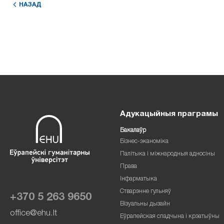
НАЗАД
Адукацыйныя праграмы
Бакалаўр
Бізнес-эканоміка
Палітыка і міжнародныя адносіны
Права
Інфарматыка
Стварэнне гульняў
+370 5 263 9650
Візуальны дызайн
office@ehu.lt
Еўрапейская спадчына і крэатыўны