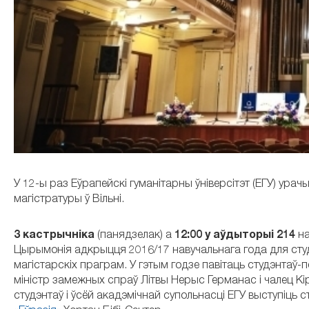
У 12-ы раз Еўрапейскі гуманітарны ўніверсітэт (ЕГУ) ура
магістратуры ў Вільні.
3 кастрычніка
(панядзелак) а
12:00 у аўдыторыі 214
на
Цырымонія адкрыцця 2016/17 навучальнага года для студ
магістарскіх праграм. У гэтым годзе павітаць студэнтаў-
міністр замежных спраў Літвы Нерыс Германас і чалец Кір
студэнтаў і ўсёй акадэмічнай супольнасці ЕГУ выступіць 