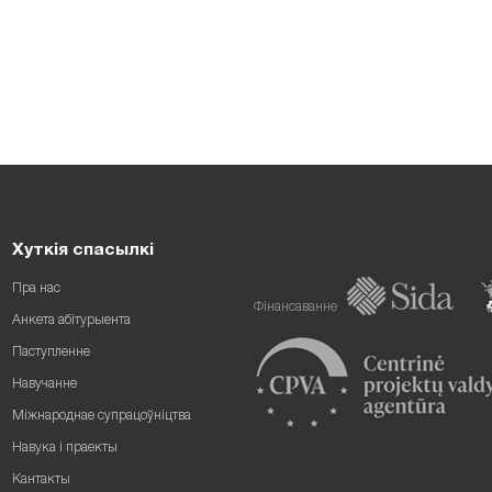
Хуткія спасылкі
Пра нас
Фінансаванне
Анкета абітурыента
Паступленне
Навучанне
Міжнароднае супрацоўніцтва
Навука і праекты
Кантакты