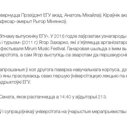
вернуцца Прэзідэнт ЕГУ акад. Анатоль Міхайлаў, Кіраўнік а
афесар-эмерыт Рыгор Мінянкоў.
тнаму выпускніку ЕГУ». У 2016 годзе лаўрэатам узнагароды
турызм» (2011 г.) Ягор Захарко, які з’яўляецца арганізатар
естываля Mirum Music Festival. Ганаровая шыльда з імем вы
ерсітэта, а сам Ягор выступіць са зваротам да першакурсні
запрошаныя ў хол другога паверха навучальнага корпуса, дзе
 яны праслухаюць сваю першую ўніверсітэцкую лекцыю па к
дрыхтоўкі ЕГУ.
ната, якое распачнецца а 14:40 у аўдыторыі 213.
ў і супрацоўнікаў універсітэта на ўчарыстыя мерапрыемствы