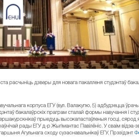
чыста расчыніць дзверы для новага пакалленя студэнтаў бака
вучальнага корпуса ЕГУ (вул. Валакупю, 5) адбудзецца ўрач
энтаў бакалаўрскіх праграм сталай формы навучання і сту
першакурскнікаў прыедуць высокапастаўленыя госці, сярод як
аўнічай рады ЕГУ д-р Жыгімантас Павілёніс. У сваім відэа-
старшыня Агульнага сходу сузаснавальнікаў ЕГУ, Прэзідэнт
Ф