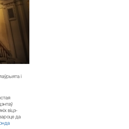
лаўрыята і
ыстая
дэнтаў
іх віцэ-
звароце да
онда