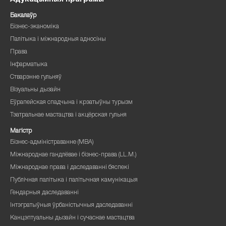
Бакалаўр
Бізнес-эканоміка
Палітыка і міжнародныя адносіны
Права
Інфарматыка
Стварэнне гульняў
Візуальны дызайн
Еўрапейская спадчына і крэатыўны турызм
Тэатральнае мастацтва і акцёрская гульня
Магістр
Бізнес-адміністраванне (MBA)
Міжнароднае гандлёвае і бізнес-права (LL.M.)
Міжнароднае права і даследаванні бяспекі
Публічная палітыка і палітычная камунікацыя
Гендарныя даследаванні
Інтэгратыўныя ўрбаністычныя даследаванні
Канцэптуальны дызайн і сучаснае мастацтва