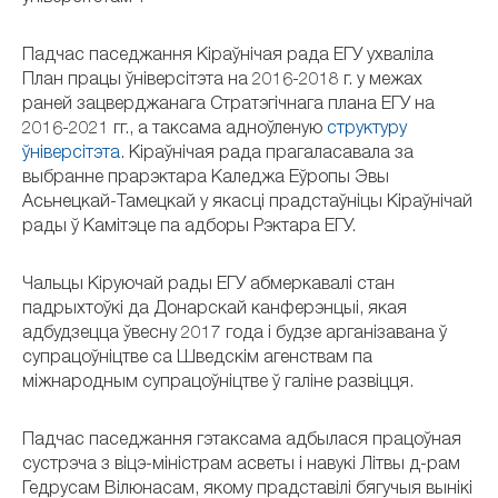
Падчас паседжання Кіраўнічая рада ЕГУ ухваліла
План працы ўніверсітэта на 2016-2018 г. у межах
раней зацверджанага Стратэгічнага плана ЕГУ на
2016-2021 гг., а таксама адноўленую
структуру
ўніверсітэта
. Кіраўнічая рада прагаласавала за
выбранне прарэктара Каледжа Еўропы Эвы
Асьнецкай-Тамецкай у якасці прадстаўніцы Кіраўнічай
рады ў Камітэце па адборы Рэктара ЕГУ.
Чальцы Кіруючай рады ЕГУ абмеркавалі стан
падрыхтоўкі да Донарскай канферэнцыі, якая
адбудзецца ўвесну 2017 года і будзе арганізавана ў
супрацоўніцтве са Шведскім агенствам па
міжнародным супрацоўніцтве ў галіне развіцця.
Падчас паседжання гэтаксама адбылася працоўная
сустрэча з віцэ-міністрам асветы і навукі Літвы д-рам
Гедрусам Вілюнасам, якому прадставілі бягучыя вынікі