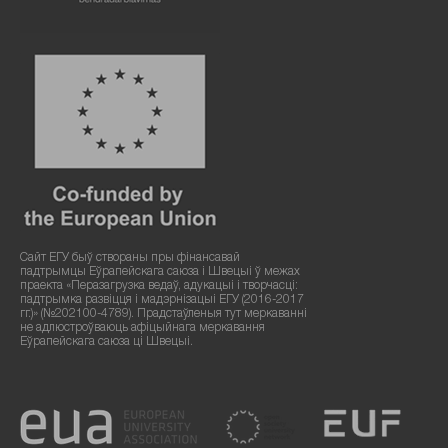
Сайт ЕГУ быў створаны пры фінансавай
падтрымцы Еўрапейскага саюза і Швецыі ў межах
праекта «Перазагрузка ведаў, адукацыі і творчасці:
падтрымка развіцця і мадэрнізацыі ЕГУ (2016-2017
гг.)» (№202100-4789). Прадстаўленыя тут меркаванні
не адлюстроўваюць афіцыйнага меркавання
Еўрапейскага саюза ці Швецыі.