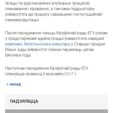
працы па ўдасканаленні ўнутраных працэсаў
планавання і кіравання, а таксама падрыхтоўку
універсітэта да працэсу самаацэнкі і інстытуцыйнай
самаакрэдытацыі.
Пасля паседжання чальцы Кіраўнічай рады ЕГУ разам
з прадстаўнікамі адміністрацыі ўніверсітэта наведалі
комплекс Аўгустынскага кляштара
ў Старым горадзе
Вільні, куды ўніверсітэт плануе пераехаць цягам
бягучага года.
Наступнае паседжанне Кіраўнічай рады ЕГУ
плануецца правесці ў красавіку 2017 г.
НАЗАД
ПАДЗЯЛІЦЦА