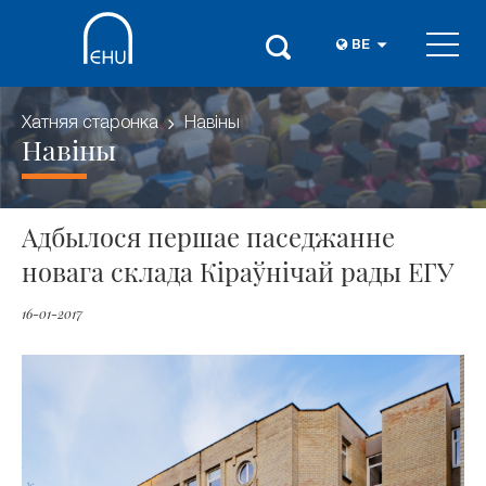
BE
Хатняя старонка
Навіны
Навіны
Адбылося першае паседжанне
новага склада Кіраўнічай рады ЕГУ
16-01-2017