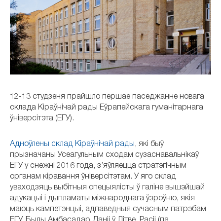
12-13 студзеня прайшло першае паседжанне новага
склада Кіраўнічай рады Еўрапейскага гуманітарнага
ўніверсітэта (ЕГУ).
Адноўлены склад Кіраўнічай рады
, які быў
прызначаны Усеагульным сходам сузаснавальнікаў
ЕГУ у снежні 2016 года, з’яўляецца стратэгічным
органам кіравання ўніверсітэтам. У яго склад
уваходзяць выбітныя спецыялісты ў галіне вышэйшай
адукацыі і дыпламаты міжнароднага ўзроўню, якія
маюць кампетэнцыі, адпаведныя сучасным патрэбам
ЕГУ. Былы Амбасадар Даніі ў Літве, Расіі (па