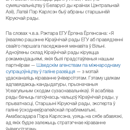
сумяшчальніцтву ў Беларусі ды краінах Цэнтральнай
Азіі), Латвіі Пэр Карлсэн быў абраны старшынёй
Кіруючай рады.
Па словах ч.в.а. Рэктара ЕГУ Ёргена Ёргенсана: «Я
ўхваляю рашэнне Кіраўнічай рады ЕГУ аб правядзенні
свайго першага паседжання менавіта ў Вільні.
Адноўлены склад Кіраўнічай рады кіруецца
рэкамендацыямі, якія былі прадстаўленыя нашым
партнёрам —
Шведскім агенствам па міжнароднаму
супрацоўніцтву ў галіне развіцця
— з мэтай
удасканаліць кіраванне ўніверсітэтам. Гэтаму цалкам
адпавядаюць кандыдатуры, прызначаныя
Усеагульным сходам сузаснавальнікаў. Я асабліва
рады бачыць гатоўнасць чальцоў Кіраўнічай рады, у
прыватнасці, Старшыні Кіруючай рады, эксперта ў
галіне ўсходнееўрапейскай праблематыкі,
Амабасадара Пэра Карлсэна, узяць на сябе абавязкі,
ад якіх будзе залежыць стратэгчнае кіраванне
ўніверсітэтам».