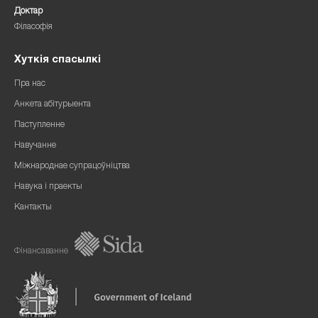
Доктар
Філасофія
Хуткія спасылкі
Пра нас
Анкета абітурыента
Паступленне
Навучанне
Міжнароднае супрацоўніцтва
Навука і праекты
Кантакты
Фінансаванне