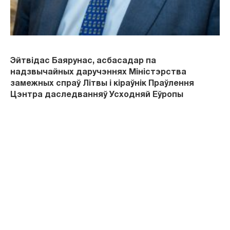
Эйтвідас Баярунас, асбасадар па
надзвычайных даручэннях Міністэрства
замежных спраў Літвы і кіраўнік Праўлення
Цэнтра даследванняў Усходняй Еўропы