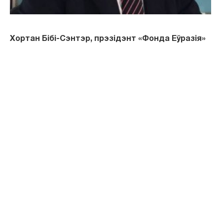
Хортан Бібі-Сэнтэр, прэзідэнт «Фонда Еўразія»