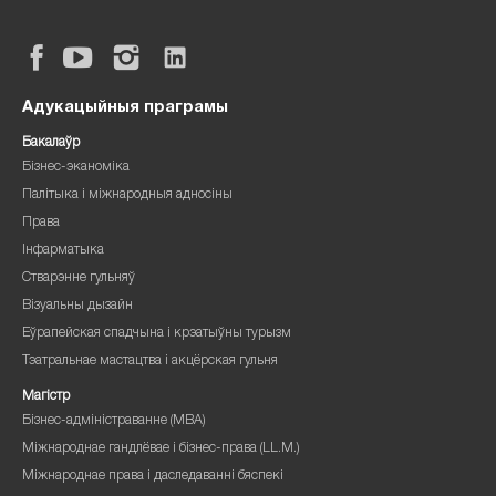
Адукацыйныя праграмы
Бакалаўр
Бізнес-эканоміка
Палітыка і міжнародныя адносіны
Права
Інфарматыка
Стварэнне гульняў
Візуальны дызайн
Еўрапейская спадчына і крэатыўны турызм
Тэатральнае мастацтва і акцёрская гульня
Магістр
Бізнес-адміністраванне (MBA)
Міжнароднае гандлёвае і бізнес-права (LL.M.)
Міжнароднае права і даследаванні бяспекі