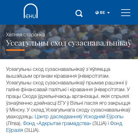
BE
Хатняя старонка
Усеагульны сход сузаснавальнікаў
Усеагульны сход сузаснавальнікаў з’яўляецца
вышэйшым органам кіравання ўніверсітэтам.
Усеагульны сход сузаснавальнікаў прымае рашэнні ў
галіне фінансавай палітыкі і кіравання ўніверсітэтам. У
працы Схода ўдзельнічаюць арганізацыі, якія спрыялі
ўзнаўленню дзейнасці ЕГУ ў Вільні пасля яго закрыцця
ў Мінску. У склад Усеагульнага сходу сузаснавальнікаў
уваходзяць:
Цэнтр даследванняў Усходняй Еўропы
(Літва),
Фонд «Адкрытае грамадства»
(ЗША) і
Фонд
Еўразія
(ЗША).