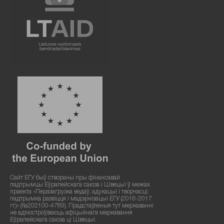
Сайт ЕГУ быў створаны пры фінансавай
падтрымцы Еўрапейскага саюза і Швецыі ў межах
праекта «Перазагрузка ведаў, адукацыі і творчасці:
падтрымка развіцця і мадэрнізацыі ЕГУ (2016-2017
гг.)» (№202100-4789). Прадстаўленыя тут меркаванні
не адлюстроўваюць афіцыйнага меркавання
Еўрапейскага саюза ці Швецыі.