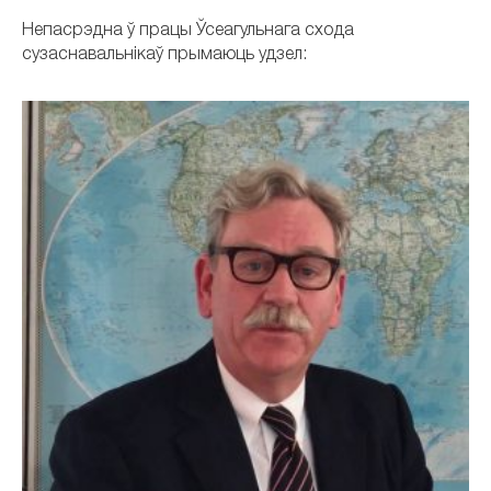
Непасрэдна ў працы Ўсеагульнага схода
сузаснавальнікаў прымаюць удзел: