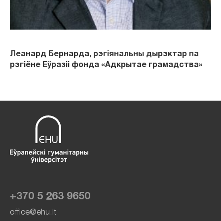
Леанард Бернарда, рэгіянальны дырэктар па
рэгіёне Еўразіі фонда «Адкрытае грамадства»
+370 5 263 9650
office@ehu.lt