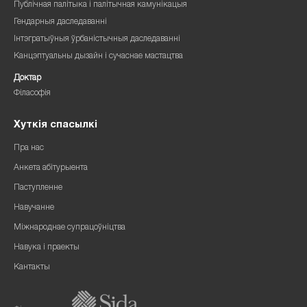
Публічная палітыка і палітычная камунікацыя
Гендарныя даследаванні
Інтэгратыўныя ўрбаністычныя даследаванні
Канцэптуальны дызайн і сучаснае мастацтва
Доктар
Філасофія
Хуткія спасылкі
Пра нас
Анкета абітурыента
Паступленне
Навучанне
Міжнароднае супрацоўніцтва
Навука і праекты
Кантакты