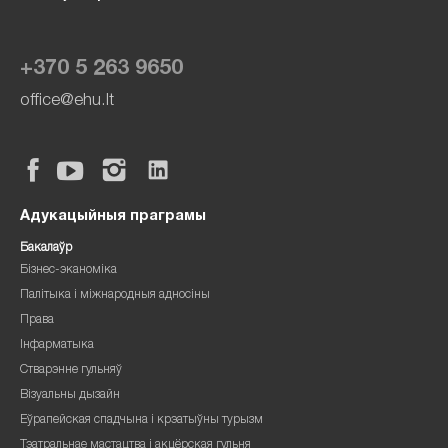
+370 5 263 9650
office@ehu.lt
Адукацыйныя праграмы
Бакалаўр
Бізнес-эканоміка
Палітыка і міжнародныя адносіны
Права
Інфарматыка
Стварэнне гульняў
Візуальны дызайн
Еўрапейская спадчына і крэатыўны турызм
Тэатральнае мастацтва і акцёрская гульня