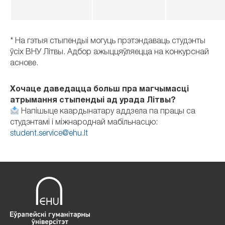
* На гэтыя стыпендыі могуць прэтэндаваць студэнты
ўсіх ВНУ Літвы. Адбор ажыццяўляецца на конкурснай
аснове.
Хочаце даведацца больш пра магчымасці
атрымання стыпендыі ад урада Літвы?
Напішыце каардынатару аддзела па працы са
студэнтамі і міжнароднай мабільнасцю:
student.service@ehu.lt