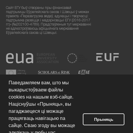
Сайт ЕГУ быў створаны пры фінансавай
падтрымцы Еўрапейскага саюза і Швецыі ў межах
праекта «Перазагрузка ведаў, адукацыі і творчасці:
падтрымка развіцця і мадэрнізацыі ЕГУ (2016-2017
гг.)» (№202100-4789). Прадстаўленыя тут меркаванні
не адлюстроўваюць афіцыйнага меркавання
Еўрапейскага саюза ці Швецыі.
Паведамляем вам, што мы
выкарыстоўваем файлы
cookies на нашым вэб-сайце.
Націснуўшы «Прыняць», вы
пагаджаецеся ці можаце
працягваць навігацыю па
Умовы выкарыстання сайта
© 2026 Еўрапейскі гуманітарны
Прыняць
ўніверсітэт
сайце. Сваю згоду вы можаце
адклікаць у любы час,