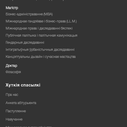
Магістр
Бізнес-адміністраванне (MBA)
Міжнароднае гандлёвае і бізнес-права (LL.M.)
Міжнароднае права і даследаванні бяспекі
Публічная палітыка і палітычная камунікацыя
Гендарныя даследаванні
Інтэгратыўныя ўрбаністычныя даследаванні
Канцэптуальны дызайн і сучаснае мастацтва
Доктар
Філасофія
Хуткія спасылкі
Пра нас
Анкета абітурыента
Паступленне
Навучанне