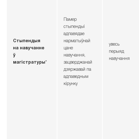
Памер
стыпендыі
адпавядае
Стыпендыя
нарматыўнай
увесь
на навучанне
цане
перыяд
ў
навучання,
навучання
магістратуры
*
зацверджанай
дзяржавай па
адпаведным
кірунку