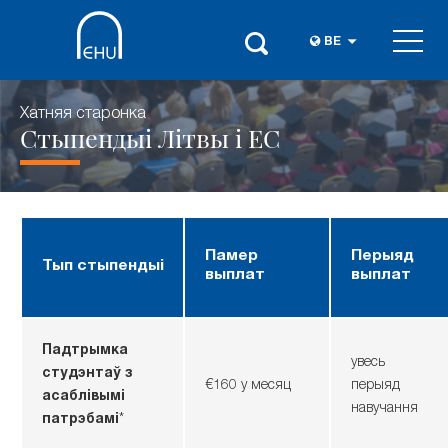
BE
Хатняя старонка
Стыпендыі Літвы і ЕС
Памер
Перыяд
Тып стыпендыі
выплат
выплат
Падтрымка
увесь
студэнтаў з
€160 у месяц
перыяд
асаблівымі
навучання
патрэбамі
*