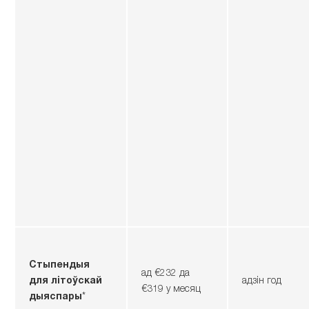
Стыпендыя
ад €232 да
для літоўскай
адзін год
€319 у месяц
дыяспары
*