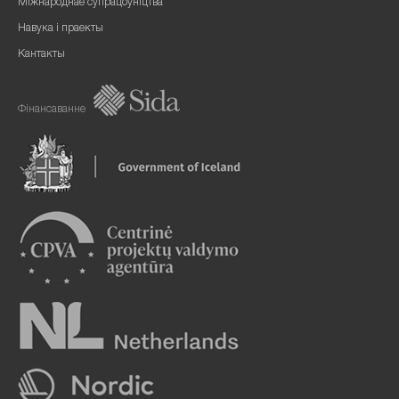
Міжнароднае супрацоўніцтва
Навука і праекты
Кантакты
Фінансаванне