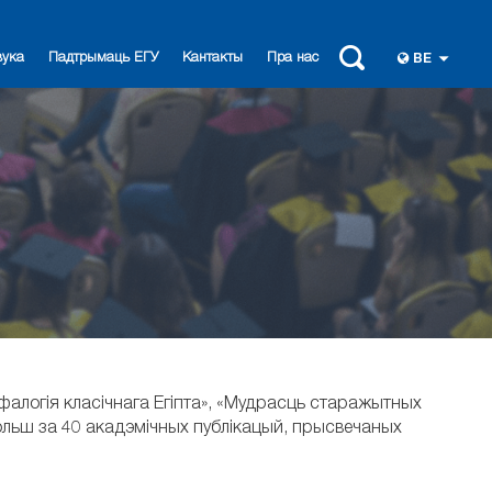
вука
Падтрымаць ЕГУ
Кантакты
Пра нас
BE
фалогія класічнага Егіпта», «Мудрасць старажытных
і больш за 40 акадэмічных публікацый, прысвечаных