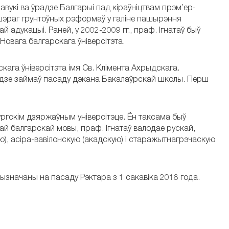
 навукі ва ўрадзе Балгарыі пад кіраўніцтвам прэм’ер-
 шэраг грунтоўных рэформаў у галіне пашырэння
 адукацыі. Раней, у 2002-2009 гг., праф. Ігнатаў быў
овага балгарскага ўніверсітэта.
ага ўніверсітэта імя Св. Клімента Ахрыдскага.
, дзе займаў пасаду дэкана Бакалаўрскай школы. Перш
ургскім дзяржаўным універсітэце. Ён таксама быў
ай балгарскай мовы, праф. Ігнатаў валодае рускай,
ю), асіра-вавілонскую (акадскую) і старажытнагрэчаскую
ызначаны на пасаду Рэктара з 1 сакавіка 2018 года.