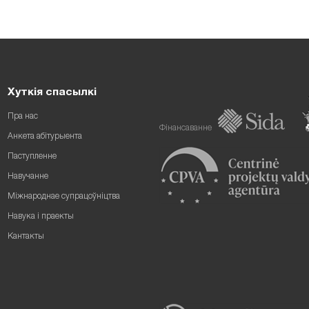
Хуткія спасылкі
Пра нас
Фінансаванне
Анкета абітурыента
Паступленне
Навучанне
Міжнароднае супрацоўніцтва
Навука і праекты
Кантакты