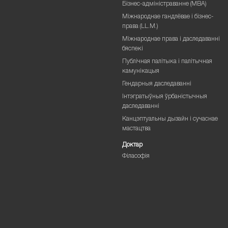
Бізнес-адміністраванне (MBA)
Міжнароднае гандлёвае і бізнес-
права (LL.M.)
Міжнароднае права і даследаванні
бяспекі
Публічная палітыка і палітычная
камунікацыя
Гендарныя даследаванні
Інтэгратыўныя ўрбаністычныя
даследаванні
Канцэптуальны дызайн і сучаснае
мастацтва
Доктар
Філасофія