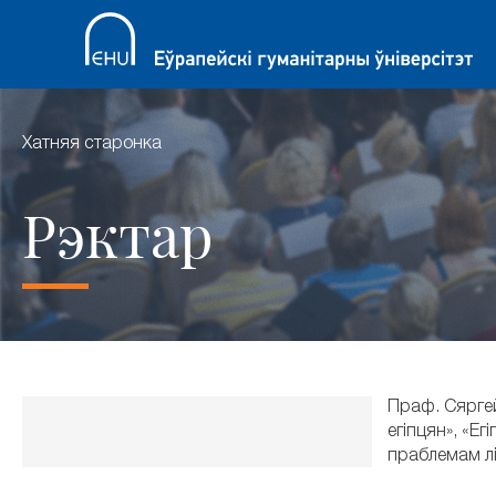
Хатняя старонка
Рэктар
Праф. Сяргей
егіпцян», «Е
праблемам лін