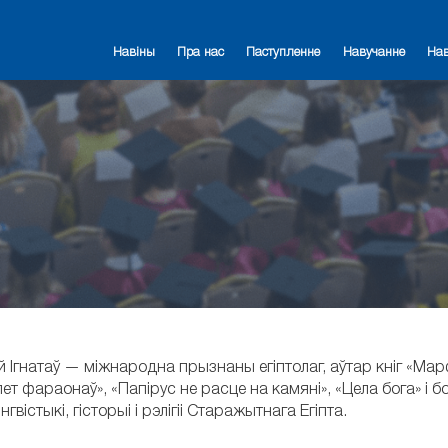
Навіны
Пра нас
Паступленне
Навучанне
На
 Ігнатаў — міжнародна прызнаны егіптолаг, аўтар кніг «Мар
гіпет фараонаў», «Папірус не расце на камяні», «Цела бога» 
гвістыкі, гісторыі і рэлігіі Старажытнага Егіпта.