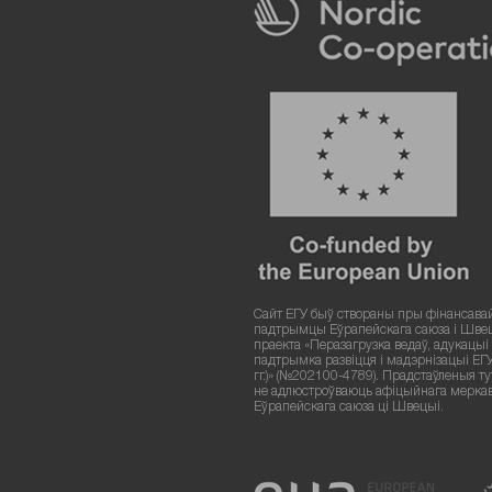
Сайт ЕГУ быў створаны пры фінансава
падтрымцы Еўрапейскага саюза і Шве
праекта «Перазагрузка ведаў, адукацыі і
падтрымка развіцця і мадэрнізацыі ЕГ
гг.)» (№202100-4789). Прадстаўленыя т
не адлюстроўваюць афіцыйнага мерка
Еўрапейскага саюза ці Швецыі.