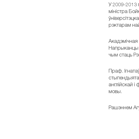
У 2009-2013 г
міністра Бой
ўніверсітэцк
рэктарам най
Акадэмічная 
Напрыканцы 9
чым стаць Рэк
Праф. Ігната
стыпендыятам
англійскай і
мовы.
Рашэннем Агу