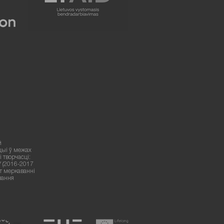
й
цыі ў межах
 творчасці:
У (2016-2017
ут меркаванні
вання