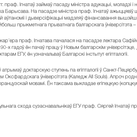
г. праф. Ігнатаў займаў пасаду міністра адукацыі, моладзі і
ка Барысава. На пасадзе міністра праф. Ігнатаў ажыццявіў
ай аўтаноміі і дыверсіфікацыі мадэляў фінансавання вышэйшай
больш прыкметнага прыватнага балгарскага ўніверсітэта – Н
кар’ера праф. Ігнатава пачалася на пасадзе лектара Сафійск
0-х гадоў ён пачаў працу ў Новым балгарскім універсітэце
тарам ЕГУ, ён узначальваў Балгарскі інстытут егіпталогіі.
ў атрымаў доктарскую ступень па егіпталогіі ў Санкт-Пецярб
 Оксфардскага ўніверсітэта (Каледж All Souls). Апроч родн
 французскай мовамі. Ён таксама выкладае егіпецкую (копцку
льнага схода сузаснавальнікаў ЕГУ праф. Сяргей Ігнатаў пр