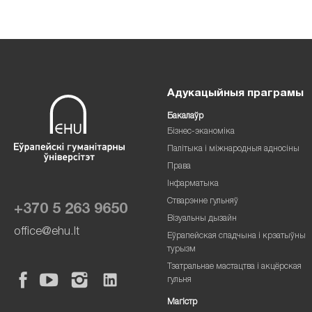
Адукацыйныя праграмы
Бакалаўр
Бізнес-эканоміка
Палітыка і міжнародныя адносіны
Права
Інфарматыка
Стварэнне гульняў
+370 5 263 9650
Візуальны дызайн
office@ehu.lt
Еўрапейская спадчына і крэатыўны
турызм
Тэатральнае мастацтва і акцёрская
гульня
Магістр