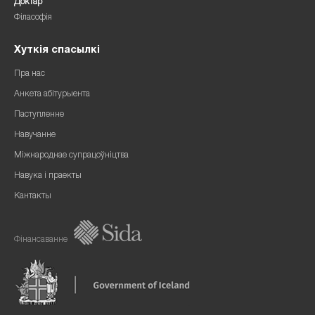
Доктар
Філасофія
Хуткія спасылкі
Пра нас
Анкета абітурыента
Паступленне
Навучанне
Міжнароднае супрацоўніцтва
Навука і праекты
Кантакты
Фінансаванне