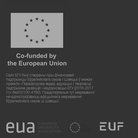
Сайт ЕГУ быў створаны пры фінансавай
падтрымцы Еўрапейскага саюза і Швецыі ў межах
праекта «Перазагрузка ведаў, адукацыі і творчасці:
падтрымка развіцця і мадэрнізацыі ЕГУ (2016-2017
гг.)» (№202100-4789). Прадстаўленыя тут меркаванні
не адлюстроўваюць афіцыйнага меркавання
Еўрапейскага саюза ці Швецыі.