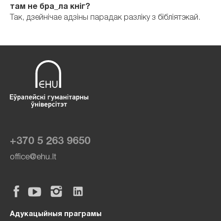
там не бра_ла кніг?
Так, дзейнічае адзіны парадак разліку з бібліятэкай.
+370 5 263 9650
office@ehu.lt
Адукацыйныя праграмы