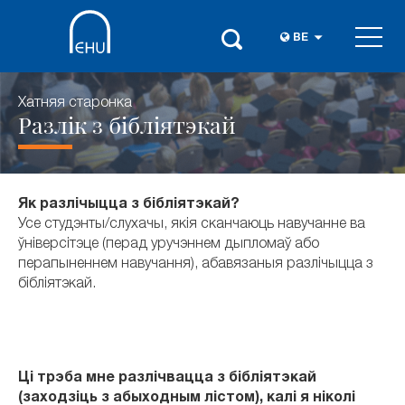
BE
Хатняя старонка
Разлік з бібліятэкай
Як разлічыцца з бібліятэкай?
Усе студэнты/слухачы, якія сканчаюць навучанне ва
ўніверсітэце (перад уручэннем дыпломаў або
перапыненнем навучання), абавязаныя разлічыцца з
бібліятэкай.
Ці трэба мне разлічвацца з бібліятэкай
(заходзіць з абыходным лістом), калі я ніколі