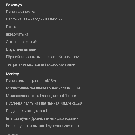
Бакалаўр
Бізнес-эканоміка
Палітыка і міжнародныя адносіны
Права
Інфарматыка
Стварэнне гульняў
Візуальны дызайн
Еўрапейская спадчына і крэатыўны турызм
Тэатральнае мастацтва і акцёрская гульня
Магістр
Бізнес-адміністраванне (MBA)
Міжнароднае гандлёвае і бізнес-права (LL.M.)
Міжнароднае права і даследаванні бяспекі
Публічная палітыка і палітычная камунікацыя
Гендарныя даследаванні
Інтэгратыўныя ўрбаністычныя даследаванні
Канцэптуальны дызайн і сучаснае мастацтва