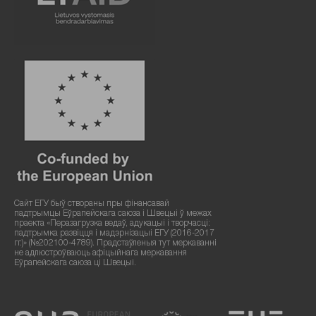
Сайт ЕГУ быў створаны пры фінансавай
падтрымцы Еўрапейскага саюза і Швецыі ў межах
праекта «Перазагрузка ведаў, адукацыі і творчасці:
падтрымка развіцця і мадэрнізацыі ЕГУ (2016-2017
гг.)» (№202100-4789). Прадстаўленыя тут меркаванні
не адлюстроўваюць афіцыйнага меркавання
Еўрапейскага саюза ці Швецыі.