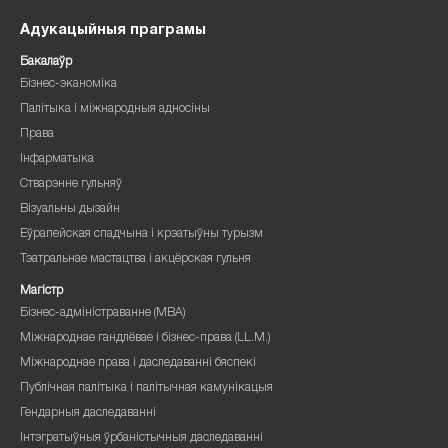
Адукацыйныя праграмы
Бакалаўр
Бізнес-эканоміка
Палітыка і міжнародныя адносіны
Права
Інфарматыка
Стварэнне гульняў
Візуальны дызайн
Еўрапейская спадчына і крэатыўны турызм
Тэатральнае мастацтва і акцёрская гульня
Магістр
Бізнес-адміністраванне (MBA)
Міжнароднае гандлёвае і бізнес-права (LL.M.)
Міжнароднае права і даследаванні бяспекі
Публічная палітыка і палітычная камунікацыя
Гендарныя даследаванні
Інтэгратыўныя ўрбаністычныя даследаванні