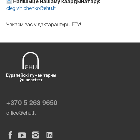
Напішыце нашаму каардынатару:
oleg.vinichenko@ehu.lt
Чакаем вас у дактарантуры ЕГУ!
+370 5 263 9650
office@ehu.lt