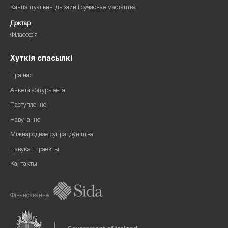
Канцэптуальны дызайн і сучаснае мастацтва
Доктар
Філасофія
Хуткія спасылкі
Пра нас
Анкета абітурыента
Паступленне
Навучанне
Міжнароднае супрацоўніцтва
Навука і праекты
Кантакты
Фінансаванне