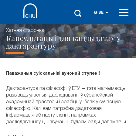
BE
Хатняя старонка
Кансультацыі для кандыдатаў у
дактарантуру
Паважаныя суіскальнікі вучонай ступені!
Дактарантура па філасофіі ў ЕГУ — гэта магчымасць
развіваць уласныя даследаванні ў еўрапейскай
акадэмічнай прасторы і зрабіць унёсак у сучасную
філасофію. Калі вам патрэбна дадатковая
інфармацыя аб паступленні, напрамках
даследаванняў ці навучанні, будзем рады дапамагчы.