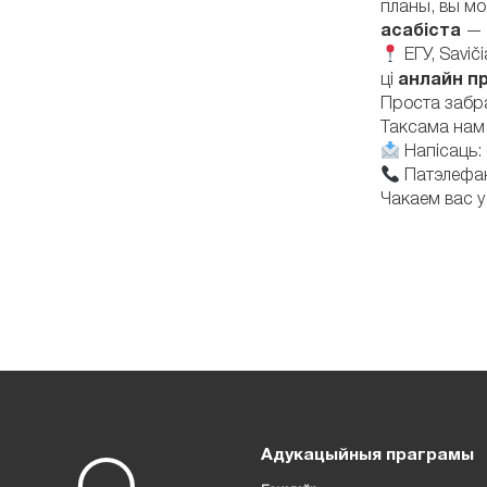
планы, вы мо
асабіста
— 
ЕГУ, Savič
ці
анлайн п
Проста забра
Таксама нам
Напісаць: 
Патэлефана
Чакаем вас у
Адукацыйныя праграмы