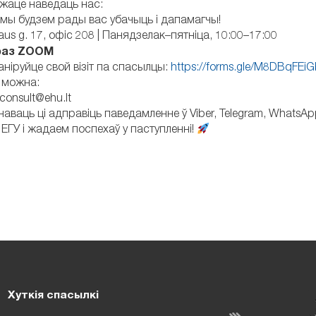
жаце наведаць нас:
мы будзем рады вас убачыць і дапамагчы!
iaus g. 17, офіс 208 | Панядзелак–пятніца, 10:00–17:00
раз ZOOM
ніруйце свой візіт па спасылцы:
https://forms.gle/M8DBqFEi
 можна:
consult@ehu.lt
ваць ці адправіць паведамленне ў Viber, Telegram, WhatsApp
 ЕГУ і жадаем поспехаў у паступленні!
Хуткія спасылкі