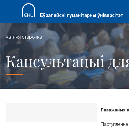
Хатняя старонка
Кансультацыі дл
Паважаныя а
Паступленне 