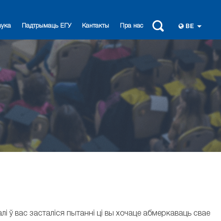
вука
Падтрымаць ЕГУ
Кантакты
Пра нас
BE
лі ў вас засталіся пытанні ці вы хочаце абмеркаваць свае