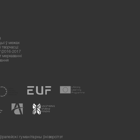
й
цыі ў межах
 творчасці:
У (2016-2017
ут меркаванні
вання
ўрапейскі гуманітарны ўніверсітэт