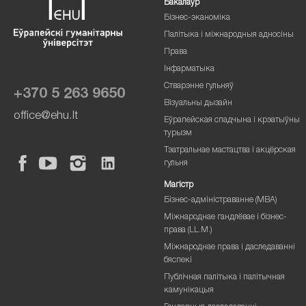
Бакалаўр
Бізнес-эканоміка
Палітыка і міжнародныя адносіны
Права
Інфарматыка
Стварэнне гульняў
+370 5 263 9650
Візуальны дызайн
office@ehu.lt
Еўрапейская спадчына і крэатыўны
турызм
Тэатральнае мастацтва і акцёрская
гульня
Магістр
Бізнес-адміністраванне (MBA)
Міжнароднае гандлёвае і бізнес-
права (LL.M.)
Міжнароднае права і даследаванні
бяспекі
Публічная палітыка і палітычная
камунікацыя