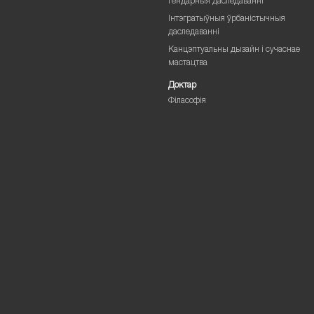
Гендарныя даследаванні
Інтэгратыўныя ўрбаністычныя
даследаванні
Канцэптуальны дызайн і сучаснае
мастацтва
Доктар
Філасофія