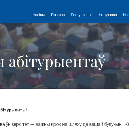
Навіны
Пра нас
Паступленне
Навучанне
На
я абітурыентаў
бітурыенты!
ва ўніверсітэт — важны крок на шляху да вашай будучыні. Ка