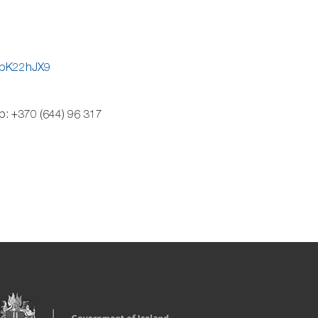
GbK22hJX9
: +370 (644) 96 317