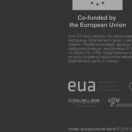
Сайт ЕГУ быў створаны пры фінансава
падтрымцы Еўрапейскага саюза і Шве
праекта «Перазагрузка ведаў, адукацыі і
падтрымка развіцця і мадэрнізацыі ЕГ
гг.)» (№202100-4789). Прадстаўленыя т
не адлюстроўваюць афіцыйнага мерка
Еўрапейскага саюза ці Швецыі.
Умовы выкарыстання сайта
© 2026 Е