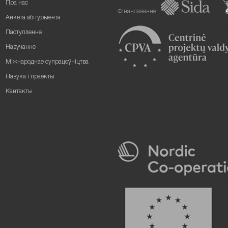
Пра нас
Фінансаванне
Анкета абітурыента
Паступленне
Навучанне
Міжнароднае супрацоўніцтва
Навука і праекты
Кантакты