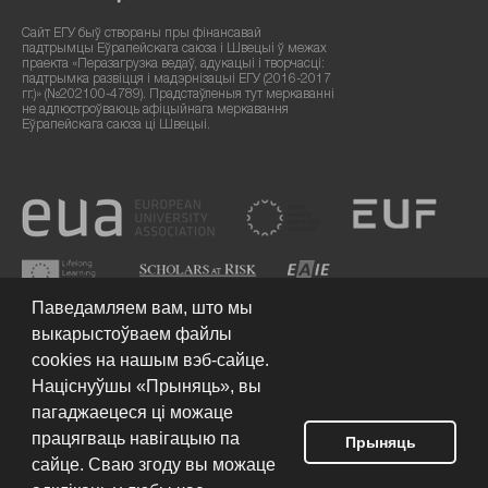
Сайт ЕГУ быў створаны пры фінансавай
падтрымцы Еўрапейскага саюза і Швецыі ў межах
праекта «Перазагрузка ведаў, адукацыі і творчасці:
падтрымка развіцця і мадэрнізацыі ЕГУ (2016-2017
гг.)» (№202100-4789). Прадстаўленыя тут меркаванні
не адлюстроўваюць афіцыйнага меркавання
Еўрапейскага саюза ці Швецыі.
Паведамляем вам, што мы
выкарыстоўваем файлы
cookies на нашым вэб-сайце.
Націснуўшы «Прыняць», вы
пагаджаецеся ці можаце
працягваць навігацыю па
Умовы выкарыстання сайта
© 2026 Еўрапейскі гуманітарны
Прыняць
ўніверсітэт
сайце. Сваю згоду вы можаце