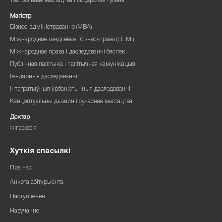
Тэатральнае мастацтва і акцёрская гульня
Магістр
Бізнес-адміністраванне (MBA)
Міжнароднае гандлёвае і бізнес-права (LL.M.)
Міжнароднае права і даследаванні бяспекі
Публічная палітыка і палітычная камунікацыя
Гендарныя даследаванні
Інтэгратыўныя ўрбаністычныя даследаванні
Канцэптуальны дызайн і сучаснае мастацтва
Доктар
Філасофія
Хуткія спасылкі
Пра нас
Анкета абітурыента
Паступленне
Навучанне