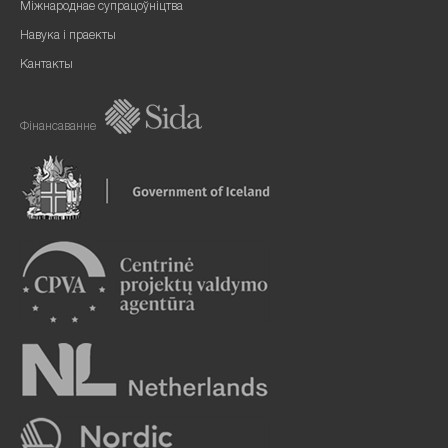
Міжнароднае супрацоўніцтва
Навука і праекты
Кантакты
Фінансаванне