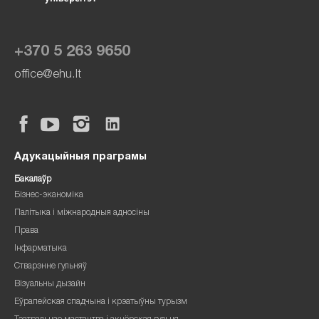
+370 5 263 9650
office@ehu.lt
Адукацыйныя праграмы
Бакалаўр
Бізнес-эканоміка
Палітыка і міжнародныя адносіны
Права
Інфарматыка
Стварэнне гульняў
Візуальны дызайн
Еўрапейская спадчына і крэатыўны турызм