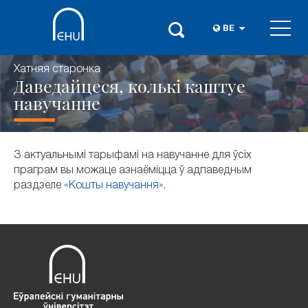
BE
Хатняя старонка
Даведайцеся, колькі каштуе
навучанне
З актуальнымі тарыфамі на навучанне для ўсіх
праграм вы можаце азнаёміцца ў адпаведным
раздзеле
«Кошты навучання»
.