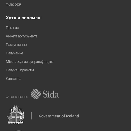
Філасофія
Хуткія спасылкі
Пра нас
Анкета абітурыента
Паступленне
Навучанне
Міжнароднае супрацоўніцтва
Навука і праекты
Кантакты
Фінансаванне