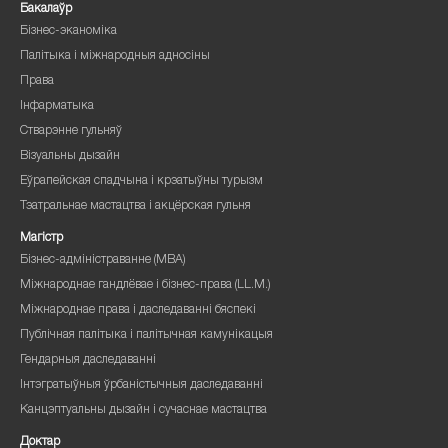
Бакалаўр
Бізнес-эканоміка
Палітыка і міжнародныя адносіны
Права
Інфарматыка
Стварэнне гульняў
Візуальны дызайн
Еўрапейская спадчына і крэатыўны турызм
Тэатральнае мастацтва і акцёрская гульня
Магістр
Бізнес-адміністраванне (MBA)
Міжнароднае гандлёвае і бізнес-права (LL.M.)
Міжнароднае права і даследаванні бяспекі
Публічная палітыка і палітычная камунікацыя
Гендарныя даследаванні
Інтэгратыўныя ўрбаністычныя даследаванні
Канцэптуальны дызайн і сучаснае мастацтва
Доктар