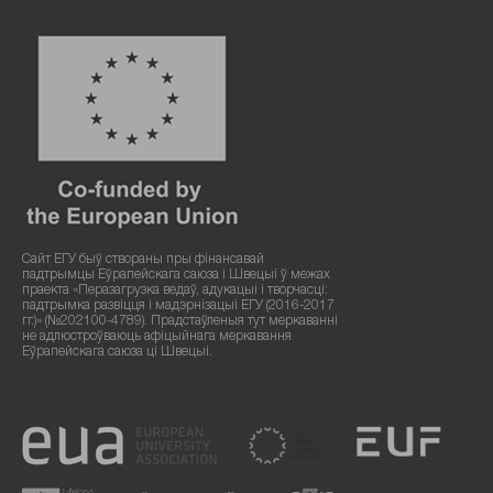
Сайт ЕГУ быў створаны пры фінансавай
падтрымцы Еўрапейскага саюза і Швецыі ў межах
праекта «Перазагрузка ведаў, адукацыі і творчасці:
падтрымка развіцця і мадэрнізацыі ЕГУ (2016-2017
гг.)» (№202100-4789). Прадстаўленыя тут меркаванні
не адлюстроўваюць афіцыйнага меркавання
Еўрапейскага саюза ці Швецыі.