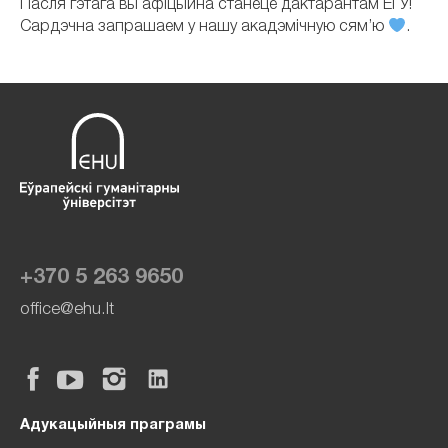
Пасля гэтага вы афіцыйна станеце дактарантам ЕГУ!
Сардэчна запрашаем у нашу акадэмічную сям’ю
.
+370 5 263 9650
office@ehu.lt
Адукацыйныя праграмы