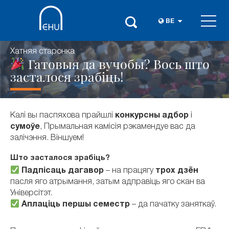
BE
Хатняя старонка
Гатовыя да вучобы? Вось што
засталося зрабіць!
Калі вы паспяхова прайшлі
конкурсны адбор
і
сумоўе
, Прымальная камісія рэкамендуе вас да
залічэння. Віншуем!
Што засталося зрабіць?
Падпісаць дагавор
– на працягу
трох дзён
пасля яго атрымання, затым адправіць яго скан ва
Універсітэт.
Аплаціць першы семестр
– да пачатку заняткаў.