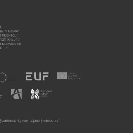
й
цыі ў межах
 творчасці:
У (2016-2017
ут меркаванні
вання
ўрапейскі гуманітарны ўніверсітэт