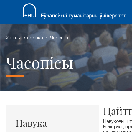
Хатняя старонка
Часопісы
Часопісы
Цайт
Навука
Навуковы штогоднік «Цайт
Беларусі, п