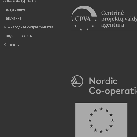
Анкета абітурыента
Паступленне
Навучанне
Міжнароднае супрацоўніцтва
Навука і праекты
Кантакты