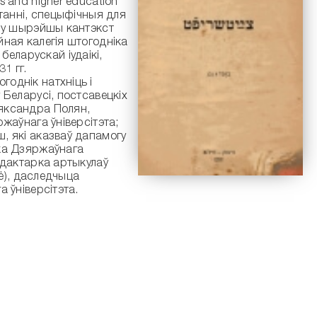
s and higher education
ытанні, спецыфічныя для
х у шырэйшы кантэкст
йная калегія штогодніка
еларускай іудаікі,
1 гг.
годнік натхніць і
 Беларусі, постсавецкіх
ляксандра Полян,
ржаўнага ўніверсітэта;
, які аказваў дапамогу
тка Дзяржаўнага
рэдактарка артыкулаў
tė), даследчыца
 ўніверсітэта.