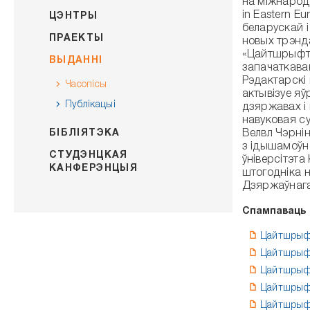
на міжнародн
in Eastern E
ЦЭНТРЫ
беларускай і
ПРАЕКТЫ
новых трэнда
«Цайтшрыфт»
ВЫДАННІ
запачаткаван
Рэдактарскі 
Часопісы
актывізуе яў
Публікацыі
дзяржавах і
навуковая су
Велвл Чэрнін
БІБЛІЯТЭКА
з ідышамоўна
СТУДЭНЦКАЯ
ўніверсітэта
КАНФЕРЭНЦЫЯ
штогодніка н
Дзяржаўнага 
Спампаваць
Цайтшрыфт
Цайтшрыфт
Цайтшрыфт
Цайтшрыфт
Цайтшрыфт