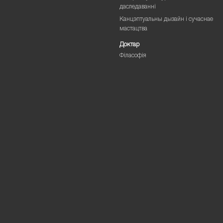
даследаванні
Канцэптуальны дызайн і сучаснае
мастацтва
Доктар
Філасофія