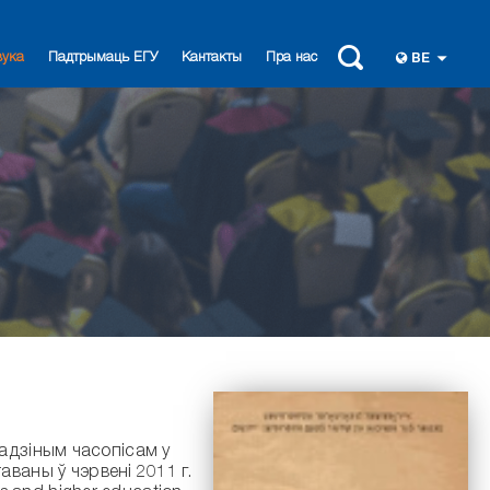
вука
Падтрымаць ЕГУ
Кантакты
Пра нас
BE
ваны ў чэрвені 2011 г.