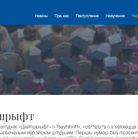
Навіны
Пра нас
Паступленне
Навучанне
На
шрыфт
шрыфт» («Tsaytshrift», «צייַטשריפֿט») з’яўляецца адзіным часопісам у
рысвечаным яўрэйскім штудыям. Першы нумар быў прэзента