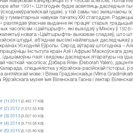
ай навуковай канферэнцыі ЕГУ «Social sciences, humanitie
urope after 1991». Штогоднік будзе асвятляць даследчыя п
 ўсходнееўрапейскай іудаікі, у той самы час змяшчаючы і
ў у гуманітарных навуках пачатку XXI стагоддзя. Рэдакцы
 разглядае ўласнае выданне як працяг старых традыцый б
ых часопісам «Цайтшрыфт», які выходзіў у Мінску ў 1926–3
калектыў новага «Цайтшрыфта» выказвае спадзеў, што што
рэйскія штудыі, аб’яднае высілкі найлепшых даследчыкаў у
 краінах Усходняй Еўропы. Сярод аўтараў штогодніка – А
працоўніцы Інстытута краін Азіі і Афрыкі Маскоўскага дзя
, ідышамоўны паэт і вядомы даследчык літаратуры на ідыш
й часткай часопіса; Дэбара Ялен (Deborah Yalen), дацэн
 Каларада, спецыялістка у яўрэйска-расійскай гісторыі, 
а англійскай мове; і Вілма Градзінскайце (Vilma Gradinskai
Яўрэйскага музея імя Віленскага Гаона і лектар Віленскага
 (1) 2011
(2,492.17 KB)
 (2) 2012
(1,512.55 KB)
 (3) 2013
(3,007.93 KB)
 (4) 2014
(3,713.56 KB)
 (5) 2015
(5,125.80 KB)