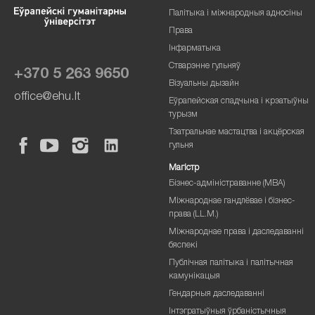
Палітыка і міжнародныя адносіны
Права
Інфарматыка
Стварэнне гульняў
+370 5 263 9650
Візуальны дызайн
office@ehu.lt
Еўрапейская спадчына і крэатыўны
турызм
Тэатральнае мастацтва і акцёрская
гульня
Магістр
Бізнес-адміністраванне (MBA)
Міжнароднае гандлёвае і бізнес-
права (LL.M.)
Міжнароднае права і даследаванні
бяспекі
Публічная палітыка і палітычная
камунікацыя
Гендарныя даследаванні
Інтэгратыўныя ўрбаністычныя