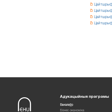
Цайтшрыфт
Цайтшрыфт
Цайтшрыфт
Цайтшрыфт
Адукацыйныя праграмы
Бакалаўр
Бізнес-эканоміка