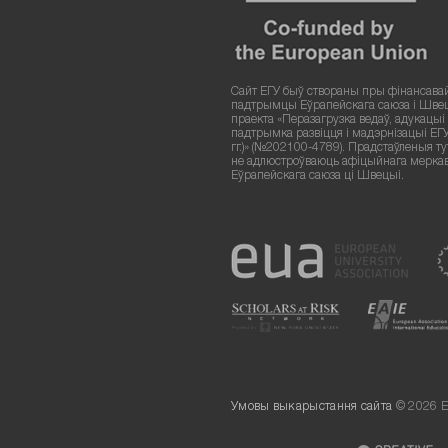
Сайт ЕГУ быў створаны пры фінансава
падтрымцы Еўрапейскага саюза і Шве
праекта «Перазагрузка ведаў, адукацыі і
падтрымка развіцця і мадэрнізацыі ЕГ
гг.)» (№202100-4789). Прадстаўленыя т
не адлюстроўваюць афіцыйнага мерка
Еўрапейскага саюза ці Швецыі.
Умовы выкарыстання сайта
© 2026 Е